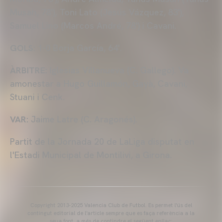
Musah, 78'), Toni Lato (Jesús Vázquez, 83'),
Samuel Lino (Marcos André, 78') i Cavani.
GOLS:
1-0 Borja García, 64'.
ÀRBITRE:
Iglesias Villanueva (C. Gallego). Va
amonestar a Hugo Guillamón, Gayà, Cavani,
Stuani i Cenk.
VAR:
Jaime Latre (C. Aragonés).
Partit de la Jornada 20 de LaLiga disputat en
l'Estadi Municipal de Montilivi, a Girona.
Copyright 2013-2025 Valencia Club de Futbol. Es permet l'ús del
contingut editorial de l'article sempre que es faça referència a la
seua font, a més de contindre el següent enllaç: