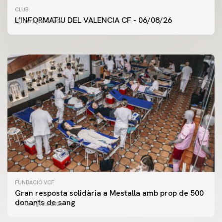
PRIMER EQUIP
CLUB
ENTRENAMENT DEL VALENCIA CF 6/8/2026
L'INFORMATIU DEL VALENCIA CF - 06/08/26
06 agosto 2026
06 agosto 2026
FUNDACIÓ VCF
Gran resposta solidària a Mestalla amb prop de 500
donants de sang
06 agosto 2026