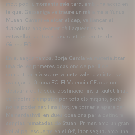
molt poc- i, moments més tard, amb una acció en
la qual Gazzaniga va traure un mà a mà a Yunus
Musah: Cavani va alçar el cap, va llançar al
futbolista anglo-americà i aquest es va
estavellar contra el peu dret del porter del
Girona FC.
En el segon temps, Borja García va materialitzar
una de les primeres ocasions de perill del
conjunt català sobre la meta valencianista i va
avançar al Girona FC. El Valencia CF, que no
desistiria de la seua obstinació fins al xiulet final,
va tractar d'empatar per tots els mitjans, però
no va poder ser. Fins i tot, va tornar a aparéixer
Mamardashvili en dues ocasions per a detindre
sengles rematades de Stuani. Primer, amb un gran
vol al pal esquerre en el 84', i tot seguit, amb una