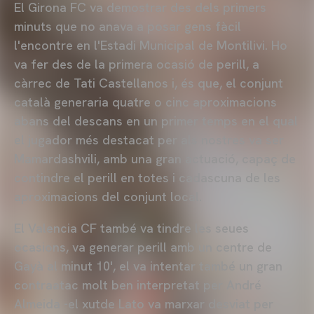
El Girona FC va demostrar des dels primers
minuts que no anava a posar gens fàcil
l'encontre en l'Estadi Municipal de Montilivi. Ho
va fer des de la primera ocasió de perill, a
càrrec de Tati Castellanos i, és que, el conjunt
català generaria quatre o cinc aproximacions
abans del descans en un primer temps en el qual
el jugador més destacat per als nostres va ser
Mamardashvili, amb una gran actuació, capaç de
contindre el perill en totes i cadascuna de les
aproximacions del conjunt local.
El Valencia CF també va tindre les seues
ocasions, va generar perill amb un centre de
Gayà al minut 10', el va intentar també un gran
contraatac molt ben interpretat per André
Almeida -el xutde Lato va marxar desviat per