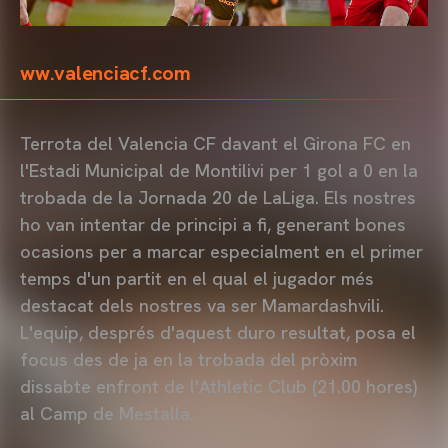
ww.valenciacf.com
Terrota del Valencia CF davant el Girona FC en
l'Estadi Municipal de Montilivi per 1 gol a 0 en la
trobada de la Jornada 20 de LaLiga. Els nostres
ho van intentar de principi a fi, generant bones
ocasions per a marcar especialment en el primer
temps d'un partit en el qual el jugador més
destacat dels nostres va ser Mamardashvili.
L'equip, després d'aquest duro resultat, posa el
focus des de ja en la trobada del pròxim
dissabte enfront de l'Athletic Club (21.00 hores)
al Camp de Mestalla.