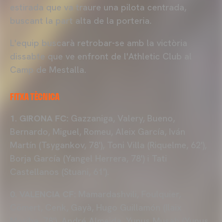
estirada que va traure una pilota centrada,
buscant la part alta de la porteria.
L'equip buscarà retrobar-se amb la victòria
dissabte que ve enfront de l'Athletic Club al
Camp de Mestalla.
FITXA TÈCNICA
1. GIRONA FC:
Gazzaniga, Valery, Bueno,
Bernardo, Miguel, Romeu, Aleix García, Iván
Martín (Tsygankov, 78'), Toni Villa (Riquelme, 62'),
Borja García (Yangel Herrera, 78') i Tati
Castellanos (Stuani, 61').
0. VALENCIA CF:
Mamardashvili, Foulquier,
Cömert, Cenk, Gayà, Hugo Guillamón (Ilaix
Moriba, 78'), André Almeida, Yunus Musah (Yunus