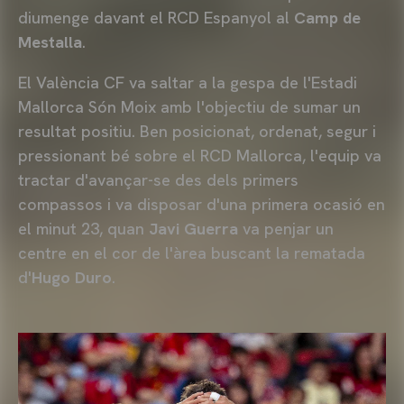
diumenge davant el RCD Espanyol al
Camp de
Mestalla
.
El València CF va saltar a la gespa de l'Estadi
Mallorca Són Moix amb l'objectiu de sumar un
resultat positiu. Ben posicionat, ordenat, segur i
pressionant bé sobre el RCD Mallorca, l'equip va
tractar d'avançar-se des dels primers
compassos i va disposar d'una primera ocasió en
el minut 23, quan
Javi Guerra
va penjar un
centre en el cor de l'àrea buscant la rematada
d'
Hugo Duro
.