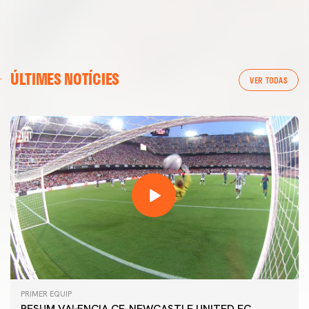
ÚLTIMES NOTÍCIES
VER TODAS
PRIMER EQUIP
RESUM VALENCIA CF-NEWCASTLE UNITED FC