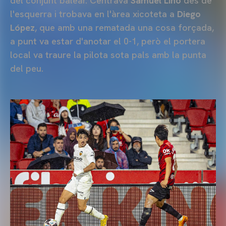
del conjunt balear. Centrava
Samuel Lino
des de
l'esquerra i trobava en l'àrea xicoteta a
Diego
López
, que amb una rematada una cosa forçada,
a punt va estar d'anotar el 0-1, però el portera
local va traure la pilota sota pals amb la punta
del peu.