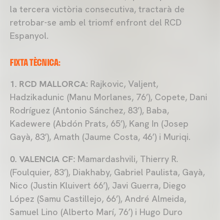
la tercera victòria consecutiva, tractarà de
retrobar-se amb el triomf enfront del RCD
Espanyol.
FIXTA TÈCNICA:
1. RCD MALLORCA:
Rajkovic, Valjent,
Hadzikadunic (Manu Morlanes, 76’), Copete, Dani
Rodríguez (Antonio Sánchez, 83’), Baba,
Kadewere (Abdón Prats, 65’), Kang In (Josep
Gayà, 83’), Amath (Jaume Costa, 46’) i Muriqi.
0. VALENCIA CF:
Mamardashvili, Thierry R.
(Foulquier, 83’), Diakhaby, Gabriel Paulista, Gayà,
Nico (Justin Kluivert 66’), Javi Guerra, Diego
López (Samu Castillejo, 66’), André Almeida,
Samuel Lino (Alberto Marí, 76’) i Hugo Duro