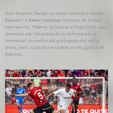
Just després, Baraja va donar entrada a
Justin
Kluivert
i a
Samu Castillejo
tractant de trobar
una reacció.
Thierry
va buscar a Hugo Duro, que
apareixia per l'esquena de la defensa per a
connectar un centre del portugués des de la
dreta, però la pilota va acabar en els guants de
Rajkovic.