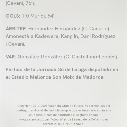
(Cavani, 76’).
GOLS:
1-0 Muriqi, 64’.
ÀRBITRE:
Hernández Hernández (C. Canario).
Amonestà a Kadewere, Kang In, Dani Rodríguez
i Cavani.
VAR:
González González (C. Castellano-Leonés).
Partido de la Jornada 36 de LaLiga disputado en
el Estadio Mallorca Son Moix de Mallorca
.
Copyright 2013-2025 Valencia Club de Futbol. Es permet l'ús del
contingut editorial de l'article sempre que es faça referència a la
seua font, a més de contindre el següent enllaç:
www.valenciacf.com. Fotografies de Lázaro de la Peña, no es
permet la seua reutilització.