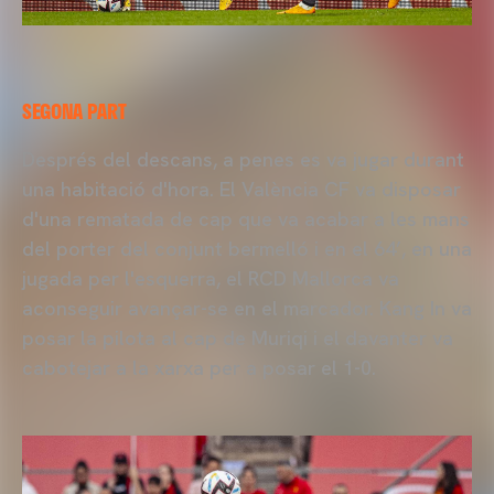
SEGONA PART
Després del descans, a penes es va jugar durant
una habitació d'hora. El València CF va disposar
d'una rematada de cap que va acabar a les mans
del porter del conjunt bermelló i en el 64’, en una
jugada per l'esquerra, el RCD Mallorca va
aconseguir avançar-se en el marcador. Kang In va
posar la pilota al cap de Muriqi i el davanter va
cabotejar a la xarxa per a posar el 1-0.