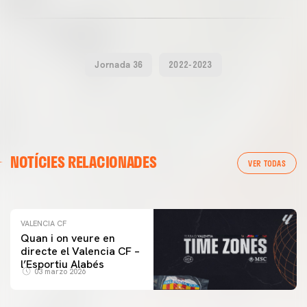
Jornada 36
2022-2023
VALENCIA CF
NOTÍCIES RELACIONADES
ENTRENAMENT DEL VALENCIA CF 04/03/26
VER TODAS
04 marzo 2026
VALENCIA CF
Quan i on veure en
directe el Valencia CF –
l’Esportiu Alabés
03 marzo 2026