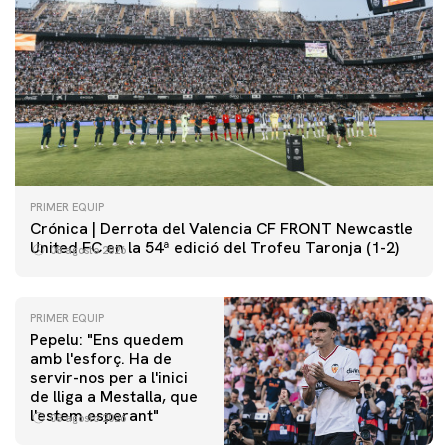
PRIMER EQUIP
Crónica | Derrota del Valencia CF FRONT Newcastle
United FC en la 54ª edició del Trofeu Taronja (1-2)
08 agosto 2026
PRIMER EQUIP
Pepelu: "Ens quedem
amb l'esforç. Ha de
servir-nos per a l'inici
PRIMER EQUIP
de lliga a Mestalla, que
📸 #ValenciaNUFC
PRIMER EQUIP
l'estem esperant"
08 agosto 2026
MESTALLA 📍
08 agosto 2026