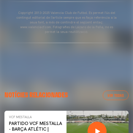
Copyright 2013-2025 Valencia Club de Futbol. Es permet l'ús del
contingut editorial de l'article sempre que es faça referència a la
seua font, a més de contindre el següent enllaç:
www.valenciacf.com. Fotografies de Lázaro de la Peña, no es
permet la seua reutilització.
NOTÍCIES RELACIONADES
VER TODAS
VCF MESTALLA
PARTIDO VCF MESTALLA
- BARÇA ATLÉTIC |