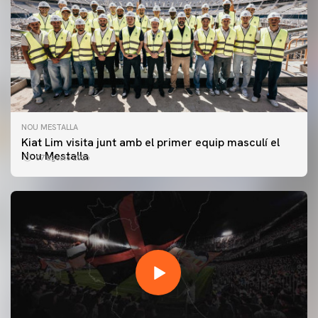
NOU MESTALLA
Kiat Lim visita junt amb el primer equip masculí el
Nou Mestalla
07 agosto 2026