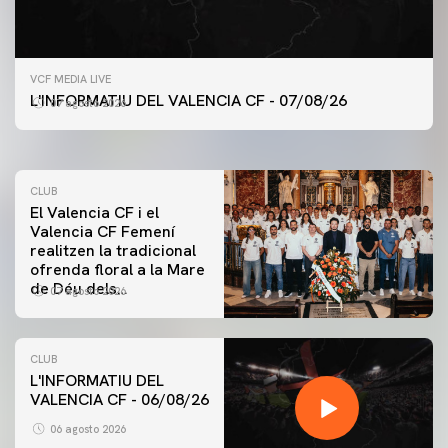
PRIMER EQUIP
VCF MEDIA LIVE
ENTRENAMENT DEL VALENCIA CF 7/8/2026
L'INFORMATIU DEL VALENCIA CF - 07/08/26
07 agosto 2026
07 agosto 2026
CLUB
El Valencia CF i el
Valencia CF Femení
realitzen la tradicional
ofrenda floral a la Mare
de Déu dels
07 agosto 2026
Desamparats
CLUB
L'INFORMATIU DEL
VALENCIA CF - 06/08/26
PRIMER EQUIP
ENTRENAMENT DEL VALENCIA CF 6/8/2026
06 agosto 2026