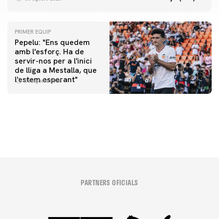
PRIMER EQUIP
Pepelu: "Ens quedem
amb l'esforç. Ha de
servir-nos per a l'inici
PRIMER EQUIP
de lliga a Mestalla, que
📸 #ValenciaNUFC
PRIMER EQUIP
l'estem esperant"
08 agosto 2026
MESTALLA 📍
08 agosto 2026
08 agosto 2026
PARTNERS OFICIALS