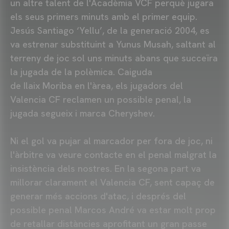
un altre talent de l'Acadèmia VCF perquè jugara
els seus primers minuts amb el primer equip.
Jesús Santiago ‘Yellu’, de la generació 2004, es
va estrenar substituint a Yunus Musah, saltant al
terreny de joc sol uns minuts abans que succeïra
la jugada de la polèmica. Caiguda
de Ilaix Moriba en l'àrea, els jugadors del
Valencia CF reclamen un possible penal, la
jugada segueix i marca Cheryshev.
Ni el gol va pujar al marcador per fora de joc, ni
l'àrbitre va veure contacte en el penal malgrat la
insistència dels nostres. En la segona part va
millorar clarament el Valencia CF, sent capaç de
generar més accions d'atac, i després del
possible penal Marcos André va estar molt prop
de retallar distàncies aprofitant un gran passe