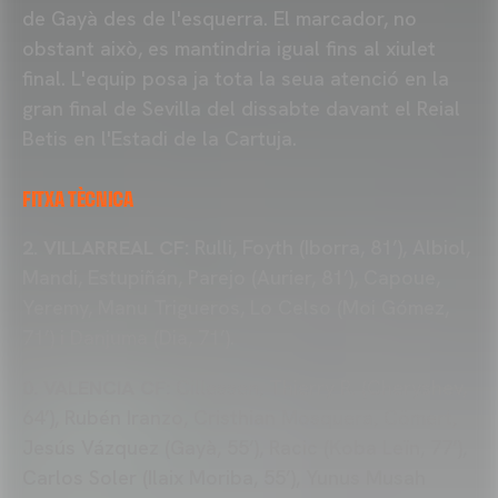
de Gayà des de l'esquerra. El marcador, no
obstant això, es mantindria igual fins al xiulet
final. L'equip posa ja tota la seua atenció en la
gran final de Sevilla del dissabte davant el Reial
Betis en l'Estadi de la Cartuja.
FITXA TÈCNICA
2. VILLARREAL CF:
Rulli, Foyth (Iborra, 81’), Albiol,
Mandi, Estupiñán, Parejo (Aurier, 81’), Capoue,
Yeremy, Manu Trigueros, Lo Celso (Moi Gómez,
71’) i Danjuma (Dia, 71’).
0. VALENCIA CF:
Cillessen, Thierry R. (Cheryshev,
64’), Rubén Iranzo, Cristhian Mosquera, Cömert,
Jesús Vázquez (Gayà, 55’), Racic (Koba Leïn, 77’),
Carlos Soler (Ilaix Moriba, 55’), Yunus Musah