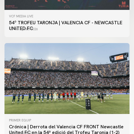
VCF MEDIA LIVE
54º TROFEU TARONJA | VALENCIA CF - NEWCASTLE
UNITED FC
08 agosto 2026
PRIMER EQUIP
Crónica | Derrota del Valencia CF FRONT Newcastle
United FC en la 54ª edició del Trofeu Taronja (1-2)
08 agosto 2026