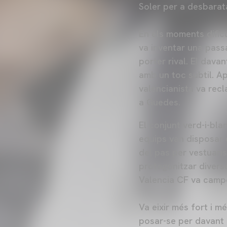
Soler per a desbaratar
En els moments dificul
va inventar una pass
porter rival. El davan
amb un toc subtil. Ap
valencianista va rec
a Guedes.
El conjunt verd-i-bla
equips van disposar 
del pas per vestuaris
protagonitzar diverses
Valencia CF va campe
Va eixir més fort i m
posar-se per davant e