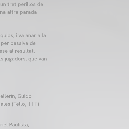
n tret perillós de
una altra parada
quips, i va anar a la
 per passiva de
ese al resultat,
als jugadors, que van
ellerín, Guido
les (Tello, 111’)
iel Paulista,