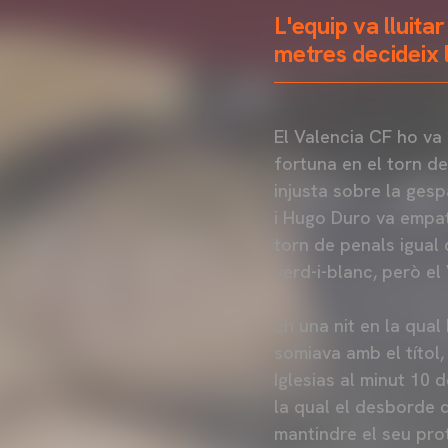
L'equip va lluita
metres decideix l
El Valencia CF ho va i
fortuna en el torn d
injusta sobre la gesp
i Hugo Duro va empat
torn de penals igual 
verd-i-blanc, però e
En una nit en la qual
somiava amb el títol,
Iglesias al minut 10 
la qual el desborde 
mantindre el seu pro