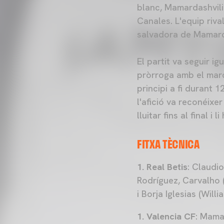
blanc, Mamardashvili
Canales. L'equip riva
salvadora de Mamard
El partit va seguir ig
pròrroga amb el marc
principi a fi durant 1
l'afició va reconéixe
lluitar fins al final i
FITXA TÈCNICA
1. Real Betis
: Claudio
Rodríguez, Carvalho (
i Borja Iglesias (Willi
1. Valencia CF
: Mamar