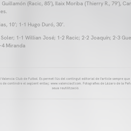
Guillamón (Racic, 85’), Ilaix Moriba (Thierry R., 79’), C
des.
as, 10’; 1-1 Hugo Duró, 30’.
Soler; 1-1 Willian José; 1-2 Racic; 2-2 Joaquín; 2-3 G
5-4 Miranda
Valencia Club de Futbol. Es permet l'ús del contingut editorial de l'article sempre que
és de contindre el següent enllaç: www.valenciacf.com. Fotografies de Lázaro de la Peñ
seua reutilització.