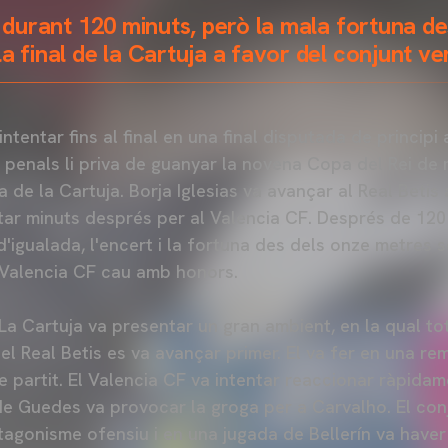
r durant 120 minuts, però la mala fortuna d
a final de la Cartuja a favor del conjunt ve
ntentar fins al final en una final disputada de principi a
e penals li priva de guanyar la novena Copa del Rei de
a de la Cartuja. Borja Iglesias va avançar al Real Betis
ar minuts després per al Valencia CF. Després de 120 
d'igualada, l'encert i la fortuna des dels onze metres 
l Valencia CF cau amb honors.
 La Cartuja va presentar un gran ambient, en la qual to
 el Real Betis es va avançar primer. El va fer en una r
de partit. El Valencia CF va intentar reaccionar ràpida
de Guedes va provocar la groga per a Carvalho. El conj
tagonisme ofensiu i en una jugada de Bellerín va haver