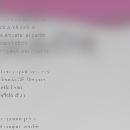
l 33’ Ilaix Moriba es
 mà a mà amb el
va empatar el partit
ans l'afició
 propinar una colzada
rt en la qual tots dos
Valencia CF. Després
etis i van
’afició d’un
ia opcions per a
l conjunt verd-i-