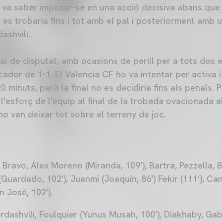
 va saber imposar-se en una acció decisiva abans que u
l es trobaria fins i tot amb el pal i posteriorment amb 
ashvili.
ual de disputat, amb ocasions de perill per a tots dos e
ador de 1-1. El Valencia CF ho va intentar per activa i
20 minuts, però la final no es decidiria fins als penals. P
r l'esforç de l'equip al final de la trobada ovacionada 
 li ho van deixar tot sobre el terreny de joc.
 Bravo, Álex Moreno (Miranda, 109’), Bartra, Pezzella, B
Guardado, 102’), Juanmi (Joaquín, 86’) Fekir (111’), Cana
an José, 102’).
dashvili, Foulquier (Yunus Musah, 100’), Diakhaby, Gabr