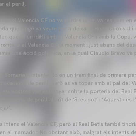
 el perill.
tat el Valencia CF no va perdre la fe, va resistir i en e
ada que ningú va veure per a deixar a Hugo Duro sol i
ter, que té un idil·li amb el Valencia CF i amb la Copa, 
rofitava el Valencia CF el moment i just abans del desc
lamar una acció polèmica, en la qual Claudio Bravo va
nc tornaria a intentar-lo en un tram final de primera pa
d'ocasions de perill, però es va topar amb el pal del 
, els nostres van estrényer sobre la porteria del Real B
 accions de perill al crit de ‘Si es pot’ i ‘Aquesta és l
jar’.
és intens el Valencia CF, però el Real Betis també tindr
n el marcador. No obstant això, malgrat els intents de