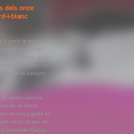
es dels onze
rd-i-blanc
 fi, però la mala
 manera més cruel i
 als deu minuts de joc
minuts igualats i un
somriuen al conjunt
t el valencianisme
ematada de Borja
ment en una jugada en
unt verd-i-blanc va
 d'aparéixer Carlos