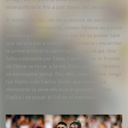
desequilibraria fins a just abans del descans.
El domini del joc i de les ocasions de perill era
clarament valencianista, només faltava un polsim
d'encert per a transformar-los en un primer tant
que servira per a marcar la diferència i encarrilar
la primera victòria valencianista en LaLiga. Una
falta colpejada per Samu Castillejo en la frontal
de l'àrea va tocar a la mà d'un contrari i l'àrbitre
va assenyalar penal. Des dels onze metres, ningú
tan fiable com Carlos Soler, que tornaria a
demostrar la seua eficàcia enganyant a Juan
Carlos i va posar el 1-0 en el marcador.