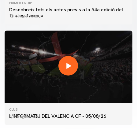
PRIMER EQUIP
Descobreix tots els actes previs a la 54a edició del
Trofeu Taronja
06 agosto 2026
PRIMER EQUIP
CLUB
ENTRENAMENT DEL VALENCIA CF 5/8/2026
L'INFORMATIU DEL VALENCIA CF - 05/08/26
05 agosto 2026
05 agosto 2026