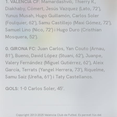
1. VALENCIA CF:
Mamardashvili, Thierry R.,
Diakhaby, Cömert, Jesús Vazquez (Lato, 72’),
Yunus Musah, Hugo Guillamón, Carlos Soler
(Foulquier, 62’), Samu Castillejo (Maxi Gómez, 72’),
Samuel Lino (Nico, 72’) i Hugo Duro (Cristhian
Mosquera, 52’).
0. GIRONA FC:
Juan Carlos, Yan Couto (Arnau,
81’), Bueno, David López (Stuani, 62’), Juanpe,
Valery Fernández (Miguel Gutiérrez, 62’), Aleix
García, Terrats (Yangel Herrera, 73’), Riquelme,
Samu Saiz (Ureña, 61’) i Taty Castellanos.
GOLS:
1-0 Carlos Soler, 45’.
Copyright 2013-2025 Valencia Club de Futbol. Es permet l'ús del