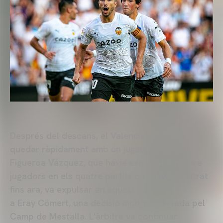
Després del descans, el Valencia CF es va
quedar ràpidament amb un jugador menys.
Figueroa Vázquez, que havia expulsat a quatre
jugadors en els quatre partits que havia arbitrat
fins ara, va expulsar en aquest cas
a Eray Cömert, una decisió molt protestada pel
Camp de Mestalla. L'àrbitre va continuar