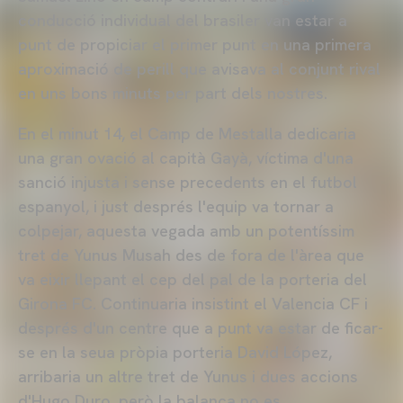
conducció individual del brasiler van estar a
punt de propiciar el primer punt en una primera
aproximació de perill que avisava al conjunt rival
en uns bons minuts per part dels nostres.
En el minut 14, el Camp de Mestalla dedicaria
una gran ovació al capità Gayà, víctima d'una
sanció injusta i sense precedents en el futbol
espanyol, i just després l'equip va tornar a
colpejar, aquesta vegada amb un potentíssim
tret de Yunus Musah des de fora de l'àrea que
va eixir llepant el cep del pal de la porteria del
Girona FC. Continuaria insistint el Valencia CF i
després d'un centre que a punt va estar de ficar-
se en la seua pròpia porteria David López,
arribaria un altre tret de Yunus i dues accions
d'Hugo Duro, però la balança no es