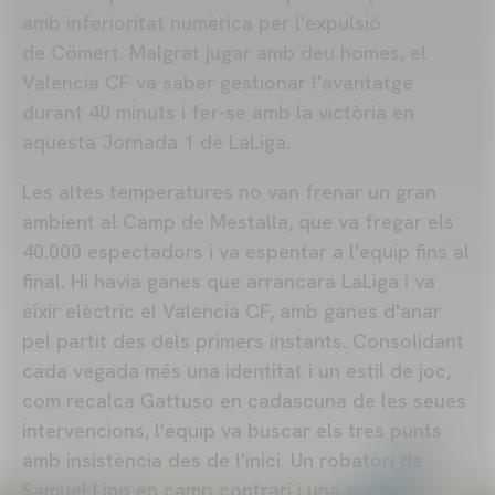
amb inferioritat numèrica per l'expulsió
de Cömert. Malgrat jugar amb deu homes, el
Valencia CF va saber gestionar l'avantatge
durant 40 minuts i fer-se amb la victòria en
aquesta Jornada 1 de LaLiga.
Les altes temperatures no van frenar un gran
ambient al Camp de Mestalla, que va fregar els
40.000 espectadors i va espentar a l'equip fins al
final. Hi havia ganes que arrancara LaLiga i va
eixir elèctric el Valencia CF, amb ganes d'anar
pel partit des dels primers instants. Consolidant
cada vegada més una identitat i un estil de joc,
com recalca Gattuso en cadascuna de les seues
intervencions, l'equip va buscar els tres punts
amb insistència des de l'inici. Un robatori de
Samuel Lino en camp contrari i una gran