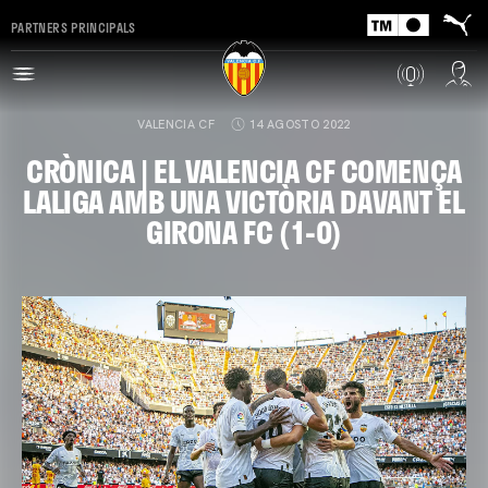
PARTNERS PRINCIPALS
VALENCIA CF
14 AGOSTO 2022
CRÒNICA | EL VALENCIA CF COMENÇA
LALIGA AMB UNA VICTÒRIA DAVANT EL
GIRONA FC (1-0)