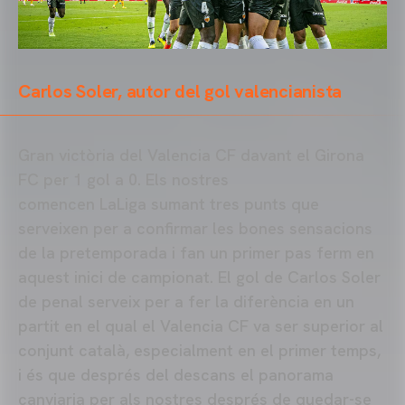
Carlos Soler, autor del gol valencianista
Gran victòria del Valencia CF davant el Girona
FC per 1 gol a 0. Els nostres
comencen LaLiga sumant tres punts que
serveixen per a confirmar les bones sensacions
de la pretemporada i fan un primer pas ferm en
aquest inici de campionat. El gol de Carlos Soler
de penal serveix per a fer la diferència en un
partit en el qual el Valencia CF va ser superior al
conjunt català, especialment en el primer temps,
i és que després del descans el panorama
canviaria per als nostres després de quedar-se