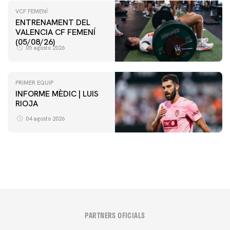
VCF FEMENÍ
ENTRENAMENT DEL
VALENCIA CF FEMENÍ
(05/08/26)
05 agosto 2026
PRIMER EQUIP
INFORME MÈDIC | LUIS
RIOJA
VCF FEMENÍ
ENTRENAMENT DEL VALENCIA CF FEMENÍ (04/08/26)
04 agosto 2026
04 agosto 2026
PARTNERS OFICIALS