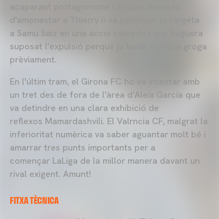
acaparant protagonisme i és que, després
d'amonestar a Thierry li va perdonar la targeta
a Samu Saiz en una acció calcada i que haguera
suposat l'expulsió perquè ja havia vist una groga
prèviament.
En l'últim tram, el Girona FC ho va intentar amb
un tret des de fora de l'àrea d'Aleix García que
va detindre en una clara exhibició de
reflexos Mamardashvili. El Valrncia CF, malgrat la
inferioritat numèrica va saber aguantar molt bé i
amarrar tres punts importants per a
començar LaLiga de la millor manera davant un
rival exigent. Amunt!
FITXA TÈCNICA