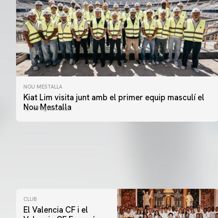
NOU MESTALLA
Kiat Lim visita junt amb el primer equip masculí el
Nou Mestalla
07 agosto 2026
CLUB
El Valencia CF i el