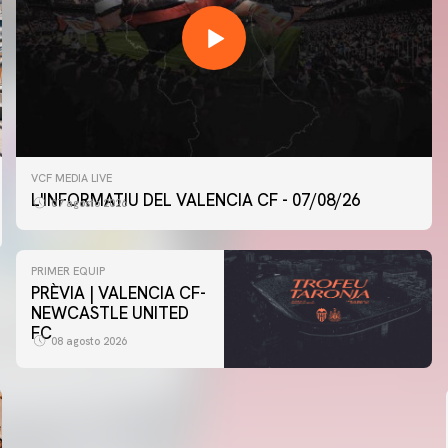
VCF MEDIA LIVE
L'INFORMATIU DEL VALENCIA CF - 07/08/26
07 agosto 2026
PRIMER EQUIP
PRÈVIA | VALENCIA CF-
NEWCASTLE UNITED
FC
08 agosto 2026