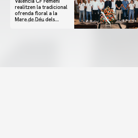
Valencia CF Femení
realitzen la tradicional
ofrenda floral a la
Mare de Déu dels
07 agosto 2026
Desamparats