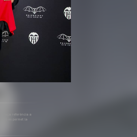
 es faça referència a
a, no es permet la