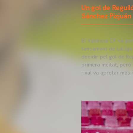
Un gol de Reguil
Sánchez Pizjuán
El Valencia CF va per
tancament de LaLiga 
decidir pel gol de Re
primera meitat, però 
rival va apretar més 