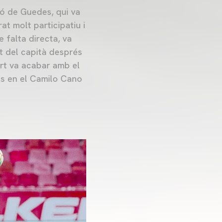
ió de Guedes, qui va
at molt participatiu i
e falta directa, va
et del capità després
art va acabar amb el
ats en el Camilo Cano