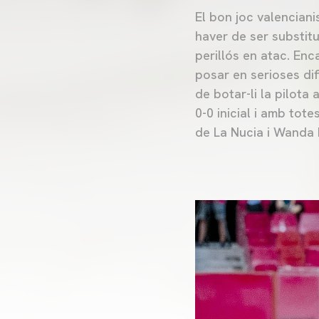
El bon joc valenciani
haver de ser substituï
perillós en atac. Enca
posar en serioses dif
de botar-li la pilota
0-0 inicial i amb tot
de La Nucia i Wanda 