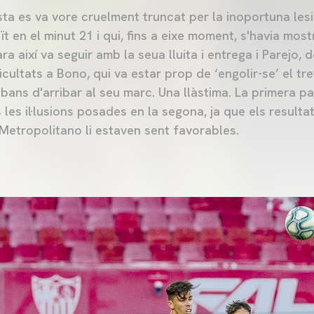
sta es va vore cruelment truncat per la inoportuna les
t en el minut 21 i qui, fins a eixe moment, s'havia mostr
ra així va seguir amb la seua lluita i entrega i Parejo, d
icultats a Bono, qui va estar prop de ‘engolir-se’ el tr
 abans d'arribar al seu marc. Una llàstima. La primera p
es les il·lusions posades en la segona, ja que els result
Metropolitano li estaven sent favorables.