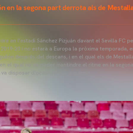
ón en la segona part derrota als de Mestalla
dre en l'estadi Sánchez Pizjuán davant el Sevilla FC pe
2019-20 i no estarà a Europa la pròxima temporada, en
guilón després del descans, i en el qual els de Mestal
en el qual no va poder mantindre el ritme en la segona
i va disposar d'ocasions per a marcar.