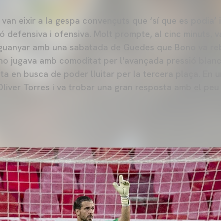
van eixir a la gespa convençuts que ‘sí que es podia’ i, 
ó defensiva i ofensiva. Molt prompte, al cinc minuts, v
 guanyar amb una sabatada de Guedes que Bono va re
la no jugava amb comoditat per l'avançada pressió blan
ota en busca de poder lluitar per la tercera plaça. En 
a Oliver Torres i va trobar una gran resposta amb el pe