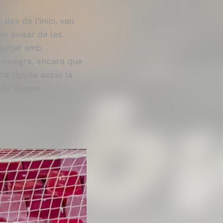
des de l'inici, van
an avisar de les
butjar amb
c-i-negra, encara que
una ràpida acció la
u de Jaume