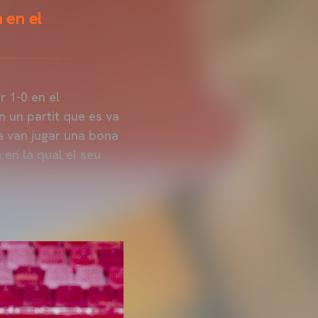
 en el
r 1-0 en el
 un partit que es va
la van jugar una bona
 en la qual el seu