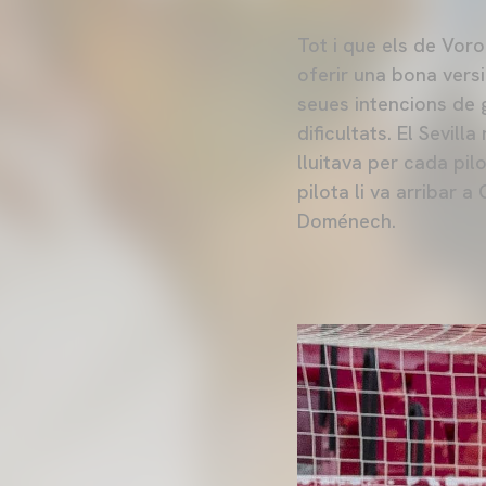
Tot i que els de Voro 
oferir una bona versi
seues intencions de
dificultats. El Sevil
lluitava per cada pil
pilota li va arribar 
Doménech.