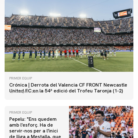
PRIMER EQUIP
Crónica | Derrota del Valencia CF FRONT Newcastle
United FC en la 54ª edició del Trofeu Taronja (1-2)
08 agosto 2026
PRIMER EQUIP
Pepelu: "Ens quedem
amb l'esforç. Ha de
servir-nos per a l'inici
PRIMER EQUIP
de lliga a Mestalla, que