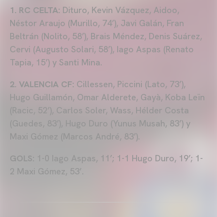
1. RC CELTA:
Dituro, Kevin Vázquez, Aidoo,
Néstor Araujo (Murillo, 74’), Javi Galán, Fran
Beltrán (Nolito, 58’), Brais Méndez, Denis Suárez,
Cervi (Augusto Solari, 58’), Iago Aspas (Renato
Tapia, 15’) y Santi Mina.
2. VALENCIA CF:
Cillessen, Piccini (Lato, 73’),
Hugo Guillamón, Omar Alderete, Gayà, Koba Leïn
(Racic, 52’), Carlos Soler, Wass, Hélder Costa
(Guedes, 83’), Hugo Duro (Yunus Musah, 83’) y
Maxi Gómez (Marcos André, 83’).
GOLS:
1-0 Iago Aspas, 11’; 1-1 Hugo Duro, 19’; 1-
2 Maxi Gómez, 53’.