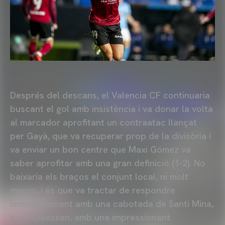
Després del descans, el Valencia CF continuaria
buscant el gol amb insistència i va donar la volta
al marcador aprofitant un contraatac llançat
per Gayà, que va recuperar prop de la divisòria i
va enviar un bon centre que Maxi Gómez va
saber aprofitar amb una gran definició (1-2). No
baixaria els braços el conjunt local, ni molt
menys, i és que va tractar de respondre
immediatament amb una cabotada de Santi Mina,
però Cillessen, amb una impressionant