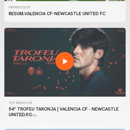
PRIMER EQUIP
RESUM VALENCIA CF-NEWCASTLE UNITED FC
09 agosto 2026
VCF MEDIA LIVE
54º TROFEU TARONJA | VALENCIA CF - NEWCASTLE
UNITED FC
08 agosto 2026