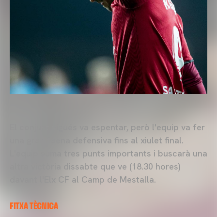
El conjunt vigués va espentar, però l'equip va fer
una gran faena defensiva fins al xiulet final.
L'equip suma tres punts importants i buscarà una
altra victòria dissabte que ve (18.30 hores)
davant l'Elx CF al Camp de Mestalla.
FITXA TÈCNICA