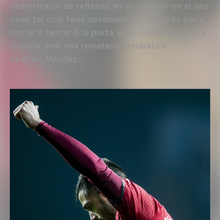
demostració de reflexos, es va imposar en el seu
camí, tal com faria novament poc després per a
tornar a tancar-li la porta al RC Celta, que ho va
intentar amb una rematada acrobàtica
de Brais Méndez.