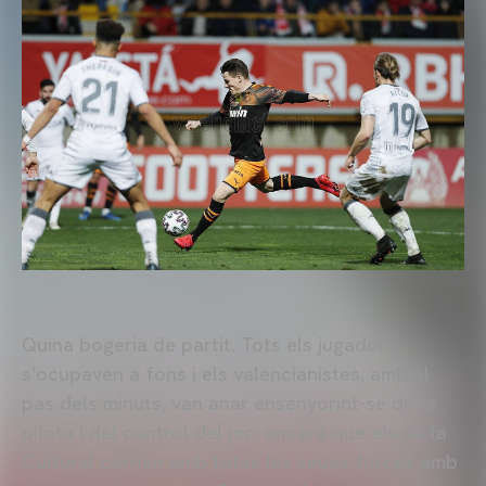
Quina bogeria de partit. Tots els jugadors
s'ocupaven a fons i els valencianistes, amb el
pas dels minuts, van anar ensenyorint-se de la
pilota i del control del joc, encara que els de la
Cultural corrien amb totes les seues forces amb