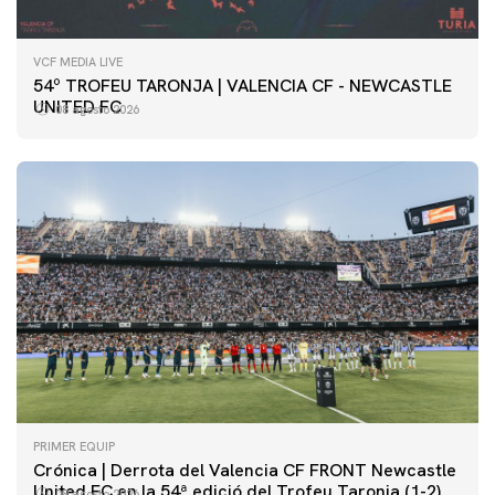
VCF MEDIA LIVE
54º TROFEU TARONJA | VALENCIA CF - NEWCASTLE
UNITED FC
08 agosto 2026
PRIMER EQUIP
Crónica | Derrota del Valencia CF FRONT Newcastle
United FC en la 54ª edició del Trofeu Taronja (1-2)
08 agosto 2026