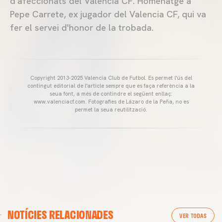
d'afeccionats del Valencia CF. Homenatge a
Pepe Carrete, ex jugador del Valencia CF, qui va
fer el servei d'honor de la trobada.
Copyright 2013-2025 Valencia Club de Futbol. Es permet l'ús del
contingut editorial de l'article sempre que es faça referència a la
seua font, a més de contindre el següent enllaç:
www.valenciacf.com. Fotografies de Lázaro de la Peña, no es
permet la seua reutilització.
VALENCIA CF
NOTÍCIES RELACIONADES
ENTRENAMENT DEL VALENCIA CF 04/03/26
VER TODAS