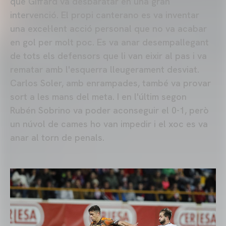
que Giffard va desbaratar en una gran
intervenció. El propi canterano es va inventar
una excel·lent acció personal que no va acabar
en gol per molt poc. Es va anar desempallegant
de tots els defensors que li van eixir al pas i va
rematar amb l'esquerra lleugerament desviat.
Carlos Soler, amb enrampades, també va provar
sort a les mans del meta. I en l'últim segon
Rubén Sobrino va poder aconseguir el 0-1, però
un núvol de cames ho van impedir i el xoc es va
anar al torn de penals.