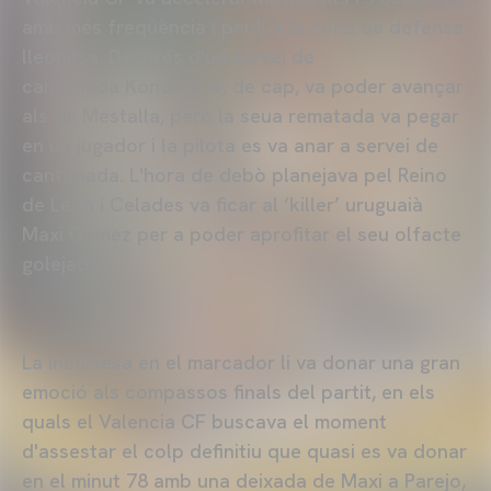
amb més freqüència i perill a la zona de defensa
lleonesa. Després d'un servei de
cantonada Kondogbia, de cap, va poder avançar
als de Mestalla, però la seua rematada va pegar
en un jugador i la pilota es va anar a servei de
cantonada. L'hora de debò planejava pel Reino
de León i Celades va ficar al ‘killer’ uruguaià
Maxi Gómez per a poder aprofitar el seu olfacte
golejador.
La incertesa en el marcador li va donar una gran
emoció als compassos finals del partit, en els
quals el Valencia CF buscava el moment
d'assestar el colp definitiu que quasi es va donar
en el minut 78 amb una deixada de Maxi a Parejo,