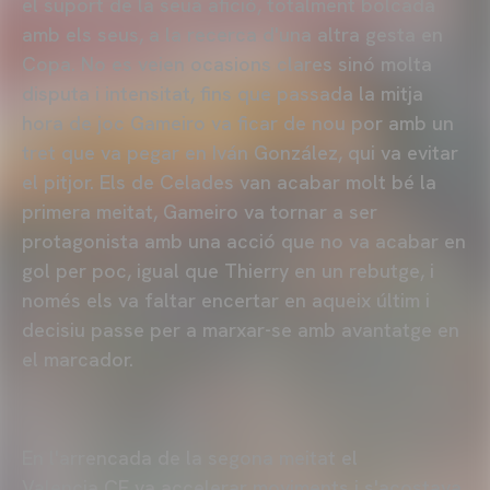
el suport de la seua afició, totalment bolcada
amb els seus, a la recerca d'una altra gesta en
Copa. No es veien ocasions clares sinó molta
disputa i intensitat, fins que passada la mitja
hora de joc Gameiro va ficar de nou por amb un
tret que va pegar en Iván González, qui va evitar
el pitjor. Els de Celades van acabar molt bé la
primera meitat, Gameiro va tornar a ser
protagonista amb una acció que no va acabar en
gol per poc, igual que Thierry en un rebutge, i
només els va faltar encertar en aqueix últim i
decisiu passe per a marxar-se amb avantatge en
el marcador.
En l'arrencada de la segona meitat el
Valencia CF va accelerar moviments i s'acostava