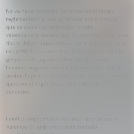
No va haver-hi temps per a més en el temps
reglamentari i el xoc es va anar a la pròrroga,
que va començar amb major domini
valencianista, encara que l'ocasió més clara la va
tindre Julián Luque amb un xut al travesser en el
minut 98. El cansament es feia ja notar sobre la
gespa en els jugadors d'un i un altre equip i
l'emoció augmentava per moments. Amb 0-0 va
acabar la primera part del ‘extra estafe’ i només
quedava el segon assalt per a decidir el
vencedor.
I molt prompte Ferran va poder decidir per al
Valencia CF amb una potent fuetada