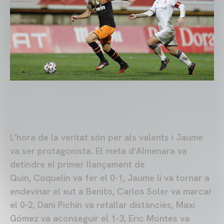
L'hora de la veritat són per als valents i Jaume
va ser protagonista. El meta d'Almenara va
detindre el primer llançament de
Quin, Coquelin va fer el 0-1, Jaume li va tornar a
endevinar el xut a Benito, Carlos Soler va marcar
el 0-2, Dani Pichín va retallar distàncies, Maxi
Gómez va aconseguir el 1-3, Eric Montes va