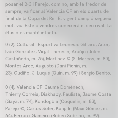
posar el 2-3 i Parejo, com no, amb la fredor de
sempre, va ficar al Valencia CF en els quarts de
final de la Copa del Rei. El vigent campió segueix
molt viu. Este divendres coneixerà el seu rival. La
il·lusió es manté intacta.
0 (2). Cultural i Esportiva Leonesa: Giffard, Aitor,
Iván González, Virgil Theresin, Araújo (Julen
Castañeda, m. 75), Martínez © (S. Marcos, m. 80),
Montes Arce, Augusto (Dani Pichín, m.
23), Gudiño, J. Luque (Quin, m. 99) i Sergio Benito.
0 (4). Valencia CF: Jaume Doménech,
Thierry Correia, Diakhaby, Paulista, Jaume Costa
(Gayà, m. 74), Kondogbia (Coquelin, m. 83),
Parejo ©, Carlos Soler, Kang In (Maxi Gómez, m.
64), Ferran i Gameiro (Rubén Sobrino, m. 99).