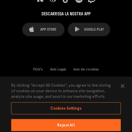
DESCARREGA LA NOSTRA APP
FAQ's
Avís Legal
Avís de cookies
Cookies Settings
Contactes
Premsa
By clicking “Accept All Cookies”, you agree to the storing
of cookies on your device to enhance site navigation,
Llei de Transparència
Política de Privacitat
analyze site usage, and assist in our marketing efforts.
Accessibilitat
Cookies Settings
Reject All
Ninguna parte de esta página puede ser reproducida sin el permiso del Valencia