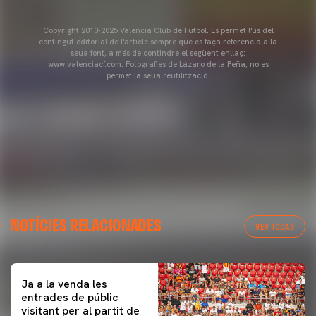
Copyright 2013-2025 Valencia Club de Futbol. Es permet l'ús del
contingut editorial de l'article sempre que es faça referència a la
seua font, a més de contindre el següent enllaç:
www.valenciacf.com. Fotografies de Lázaro de la Peña, no es
permet la seua reutilització.
NOTÍCIES RELACIONADES
VER TODAS
Ja a la venda les
entrades de públic
visitant per al partit de