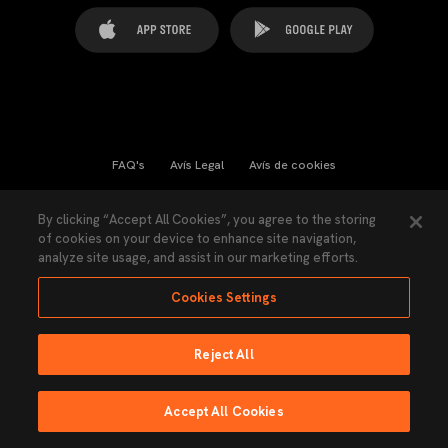
FAQ's
Avís Legal
Avís de cookies
Cookies Settings
Contactes
Premsa
By clicking “Accept All Cookies”, you agree to the storing
of cookies on your device to enhance site navigation,
Llei de Transparència
Política de Privacitat
analyze site usage, and assist in our marketing efforts.
Accessibilitat
Cookies Settings
Reject All
Ninguna parte de esta página puede ser reproducida sin el permiso del Valencia
CF © 2026 Valencia CF.
Accept All Cookies
Fet per Lobo