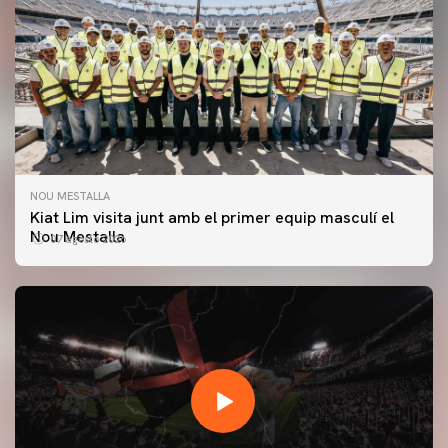
NOU MESTALLA
Kiat Lim visita junt amb el primer equip masculí el
Nou Mestalla
07 agosto 2026