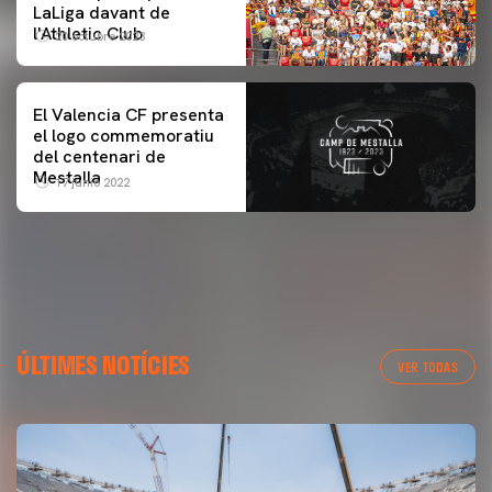
LaLiga davant de
l'Athletic Club
20 octubre 2023
El Valencia CF presenta
el logo commemoratiu
del centenari de
Mestalla
17 junio 2022
ÚLTIMES NOTÍCIES
VER TODAS