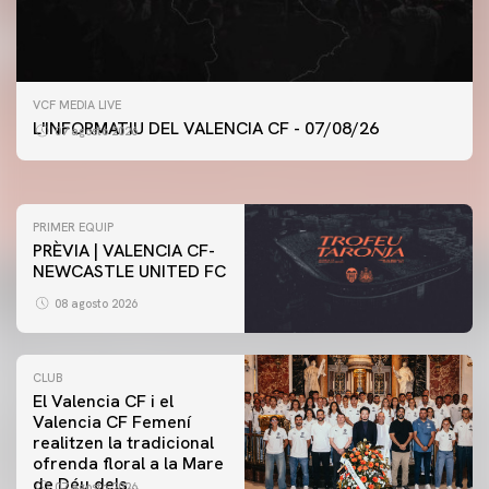
PRIMER EQUIP
VCF MEDIA LIVE
ENTRENAMENT DEL VALENCIA CF 7/8/2026
L'INFORMATIU DEL VALENCIA CF - 07/08/26
07 agosto 2026
07 agosto 2026
PRIMER EQUIP
PRÈVIA | VALENCIA CF-
NEWCASTLE UNITED FC
08 agosto 2026
CLUB
El Valencia CF i el
Valencia CF Femení
realitzen la tradicional
ofrenda floral a la Mare
de Déu dels
07 agosto 2026