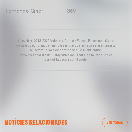
Fernando Giner 369
Copyright 2013-2025 Valencia Club de Futbol. Es permet l'ús del
contingut editorial de l'article sempre que es faça referència a la
seua font, a més de contindre el següent enllaç:
www.valenciacf.com. Fotografies de Lázaro de la Peña, no es
permet la seua reutilització.
VALENCIA CF
NOTÍCIES RELACIONADES
ENTRENAMENT DEL VALENCIA CF 04/03/26
VER TODAS
04 marzo 2026