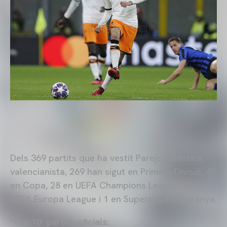
Dels 369 partits que ha vestit Parejo l'elàstica
valencianista, 269 han sigut en Primera Divisió, 45
en Copa, 28 en UEFA Champions League, 26 en
UEFA Europa League i 1 en Supercopa d'Espanya.
‘Top-10’ partits oficials
: