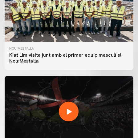
NOU MESTALLA
Kiat Lim visita junt amb el primer equip masculí el
Nou Mestalla
07 agosto 2026