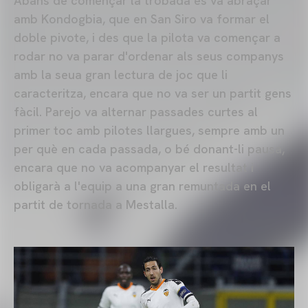
Abans de començar la trobada es va abraçar
amb Kondogbia, que en San Siro va formar el
doble pivote, i des que la pilota va començar a
rodar no va parar d'ordenar als seus companys
amb la seua gran lectura de joc que li
caracteritza, encara que no va ser un partit gens
fàcil. Parejo va alternar passades curtes al
primer toc amb pilotes llargues, sempre amb un
per què en cada passada, o bé donant-li pausa,
encara que no va acompanyar el resultat i
obligarà a l'equip a una gran remuntada en el
partit de tornada a Mestalla.