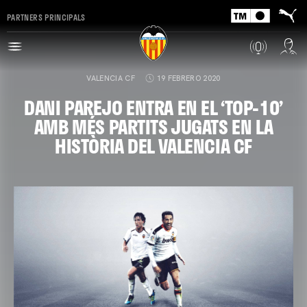
PARTNERS PRINCIPALS
VALENCIA CF
19 FEBRERO 2020
DANI PAREJO ENTRA EN EL ‘TOP-10’
AMB MÉS PARTITS JUGATS EN LA
HISTÒRIA DEL VALENCIA CF