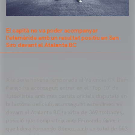
El capità no va poder acompanyar
l'efemèride amb un resultat positiu en San
Siro davant el Atalanta BC
A la seua novena temporada al Valencia CF, Dani
Parejo ha aconseguit entrar en el ‘Top-10’ de
futbolistes amb més partits oficials disputats en
la història del club, aconseguint este dimecres
davant el Atalanta BC la xifra de 369 trobades,
posició que comparteix amb Fernando Giner i
que lidera Fernando Gómez, amb un total de 553