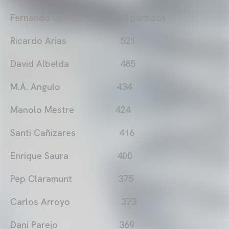
Fernando Gómez 553 partidos
Ricardo Arias 521
David Albelda 485
M.Á. Angulo 434
Manolo Mestre 424
Santi Cañizares 416
Enrique Saura 400
Pep Claramunt 375
Carlos Arroyo 373
Dani Parejo 369