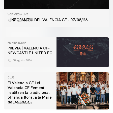
PRIMER EQUIP
VCF MEDIA LIVE
ENTRENAMENT DEL VALENCIA CF 7/8/2026
L'INFORMATIU DEL VALENCIA CF - 07/08/26
07 agosto 2026
07 agosto 2026
PRIMER EQUIP
PRÈVIA | VALENCIA CF-
NEWCASTLE UNITED FC
08 agosto 2026
CLUB
El Valencia CF i el
Valencia CF Femení
realitzen la tradicional
ofrenda floral a la Mare
de Déu dels
07 agosto 2026
Desamparats