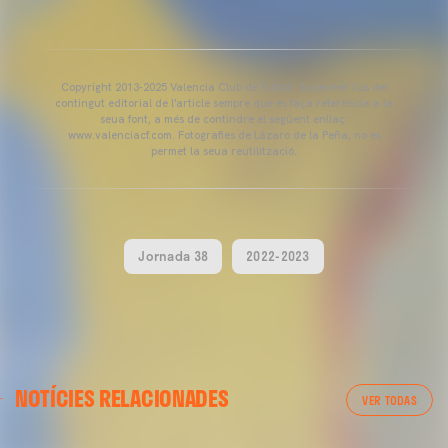
Copyright 2013-2025 Valencia Club de Futbol. Es permet l'ús del
contingut editorial de l'article sempre que es faça referència a la
seua font, a més de contindre el següent enllaç:
www.valenciacf.com. Fotografies de Lázaro de la Peña, no es
permet la seua reutilització.
Jornada 38
2022-2023
VALENCIA CF
NOTÍCIES RELACIONADES
ENTRENAMENT DEL VALENCIA CF 04/03/26
VER TODAS
04 marzo 2026