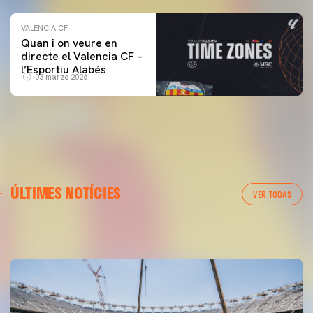
VALENCIA CF
Quan i on veure en
directe el Valencia CF –
l’Esportiu Alabés
03 marzo 2026
PRIMER EQUIP
ÚLTIMES NOTÍCIES
📸 #ValenciaNUFC
PRIMER EQUIP
VER TODAS
MESTALLA 📍
08 agosto 2026
08 agosto 2026