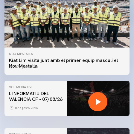
NOU MESTALLA
Kiat Lim visita junt amb el primer equip masculí el
Nou Mestalla
07 agosto 2026
VCF MEDIA LIVE
L'INFORMATIU DEL
VALENCIA CF - 07/08/26
PRIMER EQUIP
ENTRENAMENT DEL VALENCIA CF 7/8/2026
07 agosto 2026
07 agosto 2026