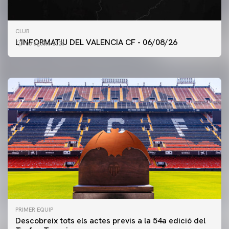
PRIMER EQUIP
CLUB
ENTRENAMENT DEL VALENCIA CF 6/8/2026
L'INFORMATIU DEL VALENCIA CF - 06/08/26
06 agosto 2026
06 agosto 2026
PRIMER EQUIP
Descobreix tots els actes previs a la 54a edició del