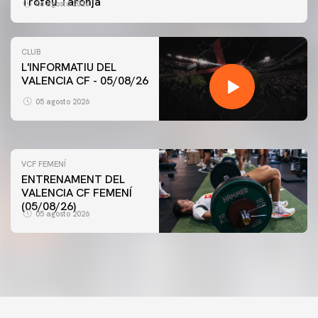
Trofeu Taronja
06 agosto 2026
CLUB
L'INFORMATIU DEL
VALENCIA CF - 05/08/26
PRIMER EQUIP
ENTRENAMENT DEL VALENCIA CF 5/8/2026
05 agosto 2026
05 agosto 2026
VCF FEMENÍ
ENTRENAMENT DEL
VALENCIA CF FEMENÍ
(05/08/26)
05 agosto 2026