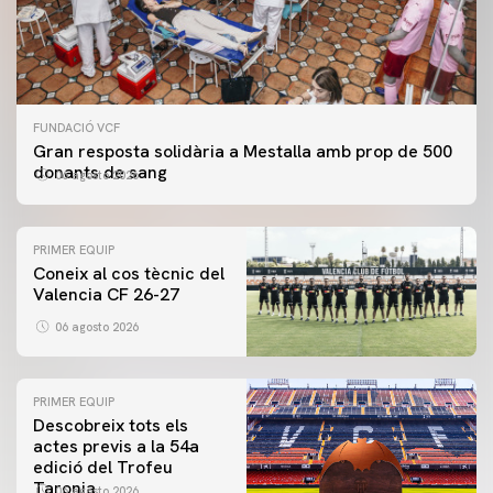
FUNDACIÓ VCF
Gran resposta solidària a Mestalla amb prop de 500
donants de sang
06 agosto 2026
PRIMER EQUIP
Coneix al cos tècnic del
Valencia CF 26-27
06 agosto 2026
PRIMER EQUIP
Descobreix tots els
actes previs a la 54a
edició del Trofeu
Taronja
06 agosto 2026