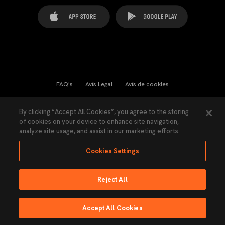
FAQ's
Avís Legal
Avís de cookies
Cookies Settings
Contactes
Premsa
By clicking “Accept All Cookies”, you agree to the storing
of cookies on your device to enhance site navigation,
Llei de Transparència
Política de Privacitat
analyze site usage, and assist in our marketing efforts.
Accessibilitat
Cookies Settings
Reject All
Ninguna parte de esta página puede ser reproducida sin el permiso del Valencia
CF © 2026 Valencia CF.
Accept All Cookies
Fet per Lobo