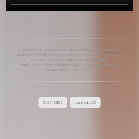
Copyright 2013-2025 Valencia Club de Futbol. Es permet l'ús del
contingut editorial de l'article sempre que es faça referència a la
seua font, a més de contindre el següent enllaç:
www.valenciacf.com. Fotografies de Lázaro de la Peña, no es
permet la seua reutilització.
2021-2022
Jornada 32