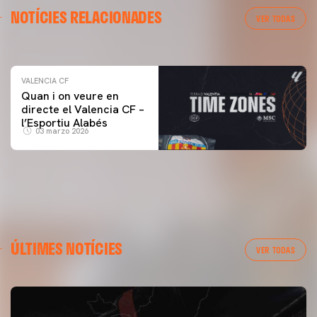
VALENCIA CF
NOTÍCIES RELACIONADES
ENTRENAMENT DEL VALENCIA CF 04/03/26
VER TODAS
04 marzo 2026
VALENCIA CF
Quan i on veure en
directe el Valencia CF –
l’Esportiu Alabés
03 marzo 2026
ÚLTIMES NOTÍCIES
VER TODAS