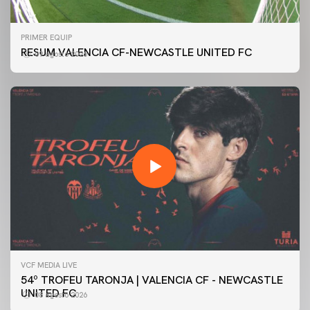
PRIMER EQUIP
RESUM VALENCIA CF-NEWCASTLE UNITED FC
09 agosto 2026
VCF MEDIA LIVE
54º TROFEU TARONJA | VALENCIA CF - NEWCASTLE
UNITED FC
08 agosto 2026