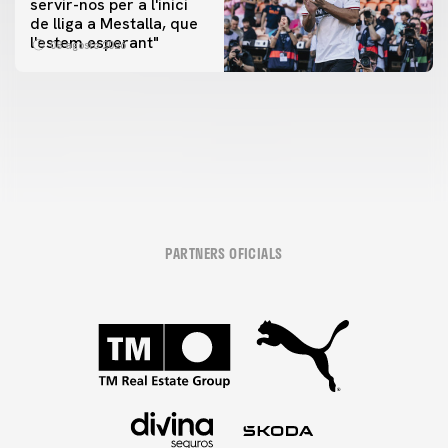
servir-nos per a l'inici
PRIMER EQUIP
de lliga a Mestalla, que
📸 #ValenciaNUFC
PRIMER EQUIP
l'estem esperant"
08 agosto 2026
MESTALLA 📍
08 agosto 2026
08 agosto 2026
PARTNERS OFICIALS