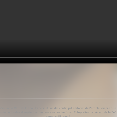
Valencia Club de Futbol. Es permet l'ús del contingut editorial de l'article sempre que
és de contindre el següent enllaç: www.valenciacf.com. Fotografies de Lázaro de la Peñ
seua reutilització.