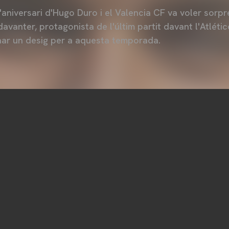
aniversari d'Hugo Duro i el Valencia CF va voler sorpr
 davanter, protagonista de l'últim partit davant l'Atlét
nar un desig per a aquesta temporada.