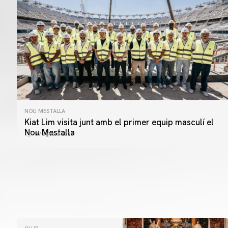
NOU MESTALLA
Kiat Lim visita junt amb el primer equip masculí el
Nou Mestalla
07 agosto 2026