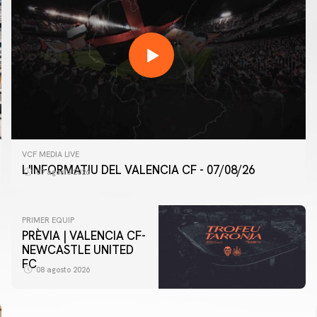
VCF MEDIA LIVE
L'INFORMATIU DEL VALENCIA CF - 07/08/26
07 agosto 2026
PRIMER EQUIP
PRÈVIA | VALENCIA CF-
NEWCASTLE UNITED
FC
08 agosto 2026