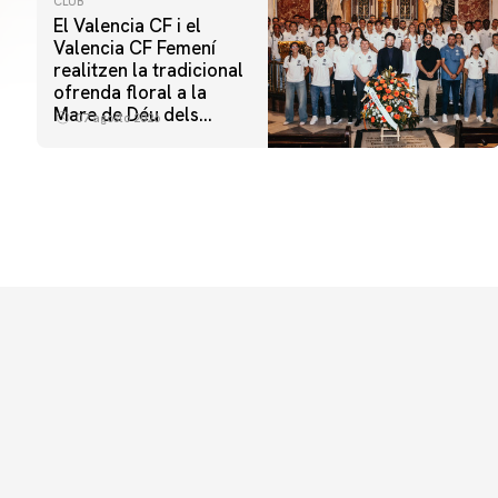
CLUB
El Valencia CF i el
Valencia CF Femení
realitzen la tradicional
ofrenda floral a la
Mare de Déu dels
07 agosto 2026
Desamparats