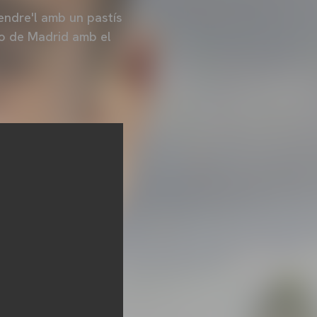
endre'l amb un pastís
ico de Madrid amb el