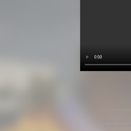
Copyright 2013-2025 
la seua font, a m