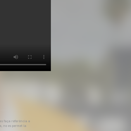
 es faça referència a
a, no es permet la