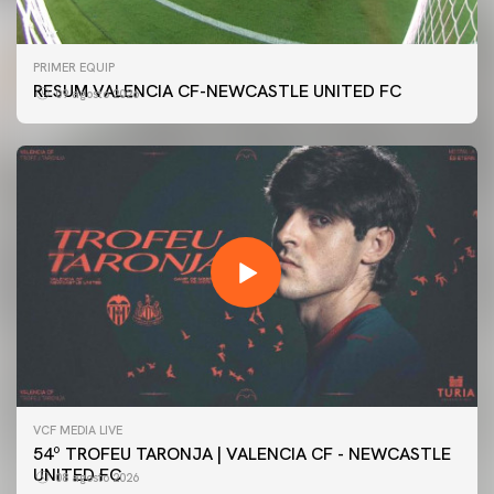
PRIMER EQUIP
RESUM VALENCIA CF-NEWCASTLE UNITED FC
09 agosto 2026
VCF MEDIA LIVE
54º TROFEU TARONJA | VALENCIA CF - NEWCASTLE
UNITED FC
08 agosto 2026