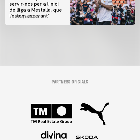
servir-nos per a l'inici
PRIMER EQUIP
de lliga a Mestalla, que
📸 #ValenciaNUFC
PRIMER EQUIP
l'estem esperant"
08 agosto 2026
MESTALLA 📍
08 agosto 2026
08 agosto 2026
PARTNERS OFICIALS