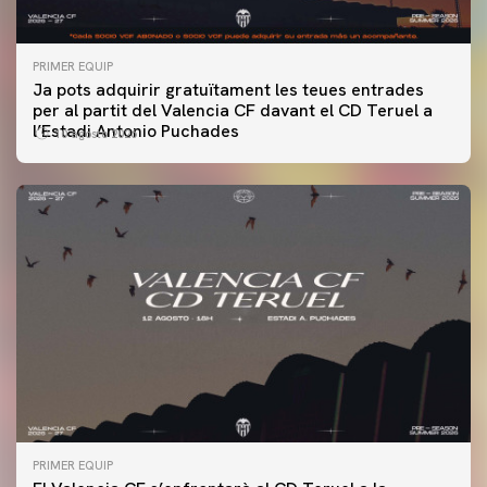
PRIMER EQUIP
Ja pots adquirir gratuïtament les teues entrades
per al partit del Valencia CF davant el CD Teruel a
l’Estadi Antonio Puchades
10 agosto 2026
PRIMER EQUIP