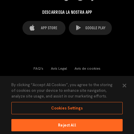
DESCARREGA LA NOSTRA APP
FAQ's
Avís Legal
Avís de cookies
Cookies Settings
Contactes
Premsa
By clicking “Accept All Cookies”, you agree to the storing
of cookies on your device to enhance site navigation,
Llei de Transparència
Política de Privacitat
analyze site usage, and assist in our marketing efforts.
Accessibilitat
Cookies Settings
Reject All
Ninguna parte de esta página puede ser reproducida sin el permiso del Valencia