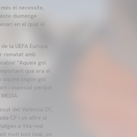
 més el necessite,
e este diumenge
enari en el qual el
al de la UEFA Europa
er rematat amb
rable! “Aqueix gol
important que era el
ò aqueix segon gol
ant i especial perquè
F MEDIA.
scut del València CF,
ada CF i un altre al
atgen a Vila-real
nt molt bon rival, on