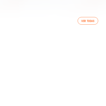
PRIMER EQUIP
VER TODAS
ENTRENAMENT DEL VALENCIA CF 7/8/2026
07 agosto 2026