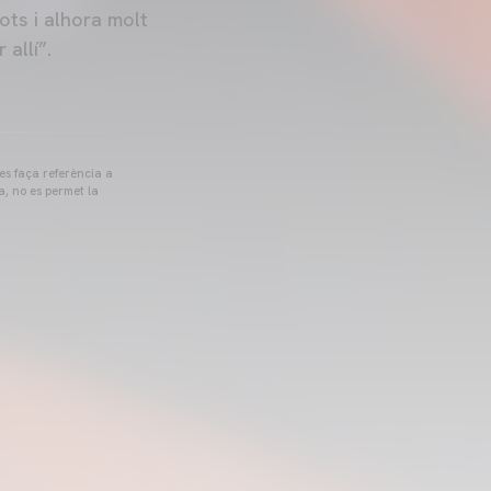
ots i alhora molt
allí”.
 es faça referència a
a, no es permet la