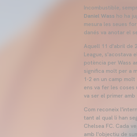
Incombustible, sempr
Daniel Wass
ho ha ju
mesura les seues fo
danés va anotar el s
Aquell 11 d'abril de 
League, s'acostava e
potència per Wass am
significa molt per a 
1-2 en un camp molt 
ens va fer les coses 
va ser el primer amb
Com reconeix l'intern
tant al qual li han s
Chelsea FC. Cada veg
amb l'objectiu de sum