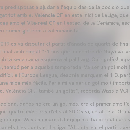
e predisposat a ajudar a l'equip des de la posició que
gat tot amb el
Valencia CF
en este inici de LaLiga, qu
rces amb el
Vila-real CF
en l'estadi de la Ceràmica, esc
eu primer gol com a valencianista.
2019 es va disputar el partit d'anada de quarts de fin
l final amb empat 1-1 fins que un centre de
Gayà
va s
b la seua cama esquerra al pal llarg. Quin golàs! Impa
mi, també per a aqueixa temporada. Va ser un gol molt 
difícil a l'Europa League, després marquem el 1-3, per
una mica més fàcils. Per a mi va ser un gol molt import
 el València CF, i també un golàs”, recorda Wass a VC
acional danés no era un gol més, era el primer amb l'e
eguit quatre més: dos d'ells al SD Osca, un altre al Gran
ada que Wass ha marcat, l'equip mai ha perdut i ara vi
ar els tres punts en LaLiga: “Afrontarem el partit dava