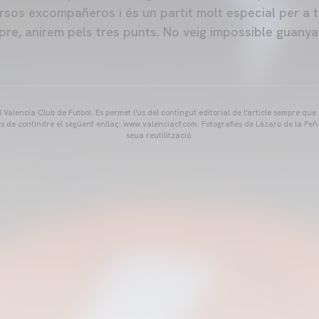
sos excompañeros i és un partit molt especial per a t
pre, anirem pels tres punts. No veig impossible guanyar 
Valencia Club de Futbol. Es permet l'ús del contingut editorial de l'article sempre que
és de contindre el següent enllaç: www.valenciacf.com. Fotografies de Lázaro de la Peñ
seua reutilització.