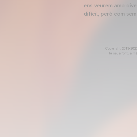
ens veurem amb diver
difícil, però com sem
Copyright 2013-2025 
la seua font, a m