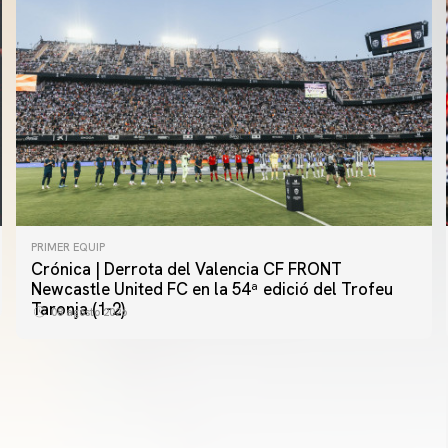
PRIMER EQUIP
Crónica | Derrota del Valencia CF FRONT
PRIMER EQUIP
Newcastle United FC en la 54ª edició del Trofeu
MESTALLA 📍
Taronja (1-2)
08 agosto 2026
08 agosto 2026