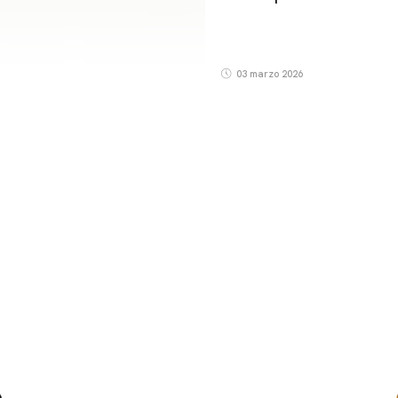
03 marzo 2026
PRIMER EQUIP
ENTRENAMENT DEL VALENCIA CF 7/8/2026
07 agosto 2026