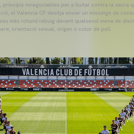
t, principis innegociables per a lluitar contra la xacra 
ió, el Valencia CF desitja enviar un missatge de consc
l seu més rotund rebuig davant qualsevol mena de discr
re, orientació sexual, origen o color de pell.