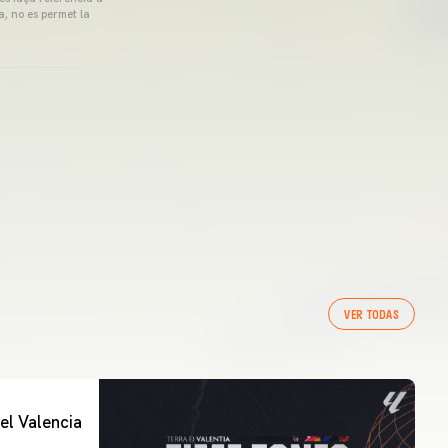
a, no es permet la
VER TODAS
el Valencia