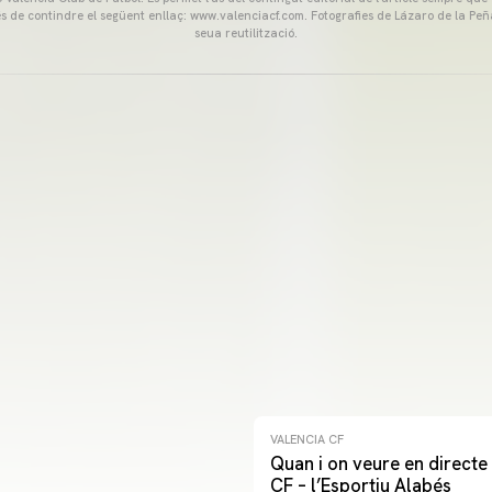
és de contindre el següent enllaç: www.valenciacf.com. Fotografies de Lázaro de la Peñ
seua reutilització.
VALENCIA CF
Quan i on veure en directe 
CF – l’Esportiu Alabés