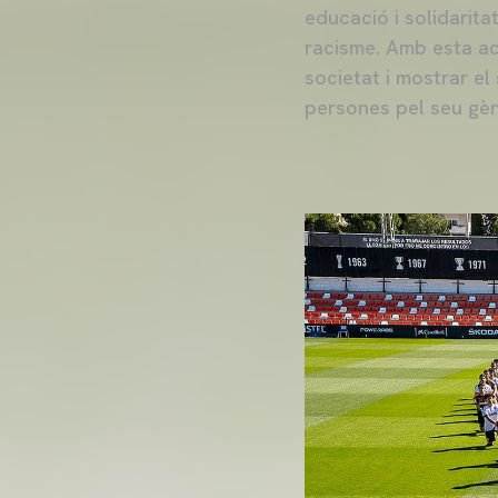
educació i solidarita
racisme. Amb esta acc
societat i mostrar e
persones pel seu gène