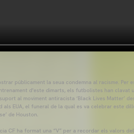
ostrar públicament la seua condemna al racisme. Per e
'entrenament d'este dimarts, els futbolistes han clavat 
suport al moviment antiracista ‘Black Lives Matter’ de
als EUA, el funeral de la qual es va celebrar este dill
ise’ de Houston.
ncia CF ha format una “V” per a recordar els valors del