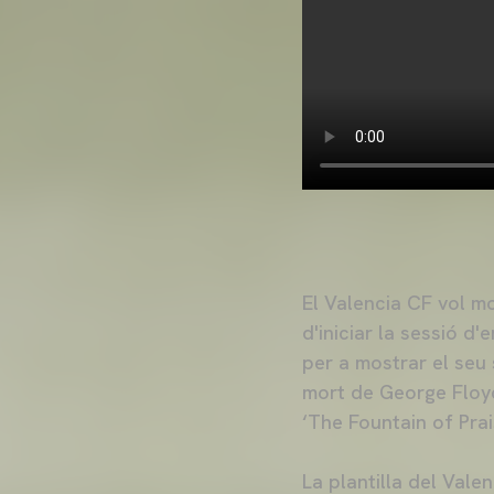
El Valencia CF vol m
d'iniciar la sessió d
per a mostrar el seu 
mort de George Floyd 
‘The Fountain of Pra
La plantilla del Vale