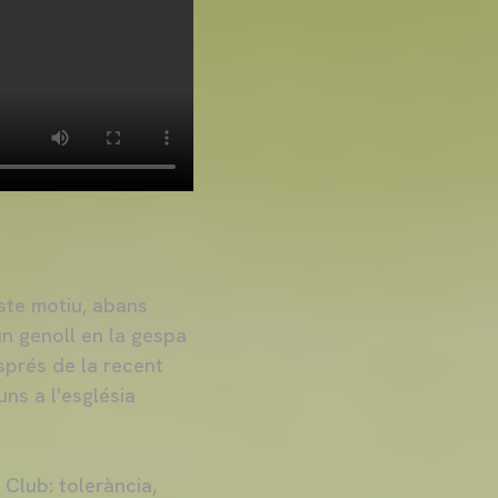
ste motiu, abans
un genoll en la gespa
sprés de la recent
uns a l'església
 Club: tolerància,