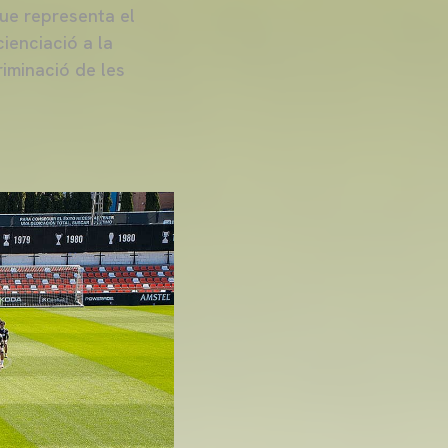
que representa el
ienciació a la
iminació de les