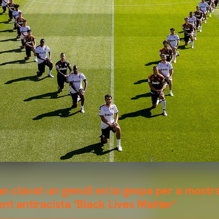
an clavat un genoll en la gespa per a mostra
nt antiracista ‘Black Lives Matter’