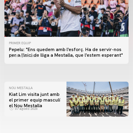
PRIMER EQUIP
PRIMER EQUIP
Pepelu: "Ens quedem amb l'esforç. Ha de servir-nos
📸 #ValenciaNUFC
PRIMER EQUIP
per a l'inici de lliga a Mestalla, que l'estem esperant"
08 agosto 2026
MESTALLA 📍
08 agosto 2026
08 agosto 2026
NOU MESTALLA
Kiat Lim visita junt amb
el primer equip masculí
el Nou Mestalla
07 agosto 2026