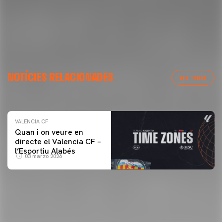
VALENCIA CF
NOTÍCIES RELACIONADES
ENTRENAMENT DEL VALENCIA CF 04/03/26
VER TODAS
04 marzo 2026
VALENCIA CF
Quan i on veure en
directe el Valencia CF –
l’Esportiu Alabés
03 marzo 2026