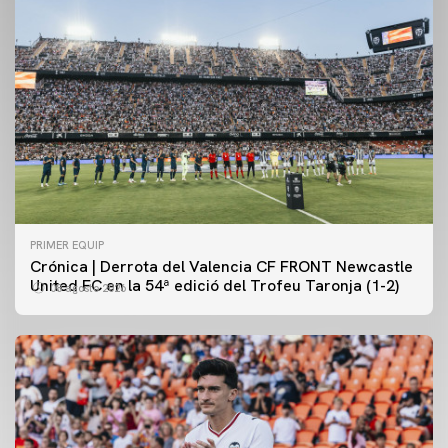
PRIMER EQUIP
Crónica | Derrota del Valencia CF FRONT Newcastle
United FC en la 54ª edició del Trofeu Taronja (1-2)
08 agosto 2026