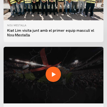
NOU MESTALLA
Kiat Lim visita junt amb el primer equip masculí el
Nou Mestalla
07 agosto 2026