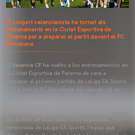
El conjunt valencianista ha tornat als
entrenaments en la Ciutat Esportiva de
Paterna per a preparar el partit davant el FC
Barcelona
El
Valencia CF
ha vuelto a los entrenamientos en
la Ciutat Esportiva de Paterna de cara a
preparar el próximo partido de LaLiga EA Sports
23-24 ante el FC Barcelona del sábado, 16 de
diciembre, a las 21:00 horas en el Camp de
Mestalla.
Per al duel de la jornada 17 de la present
temporada de LaLiga EA Sports, l'equip que