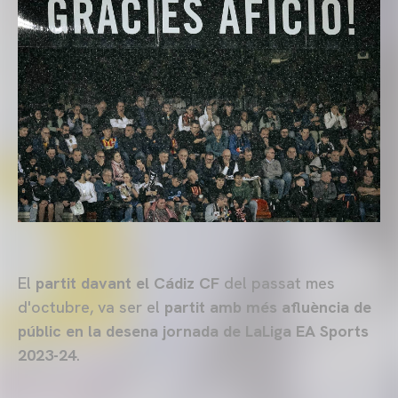
El
partit davant el Cádiz CF
del passat mes
d'octubre, va ser el
partit amb més afluència de
públic en la desena jornada de LaLiga EA Sports
2023-24
.