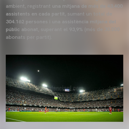
ambient, registrant
una mitjana de més de 43.400
assistents en cada partit
, sumant un total de
304.162 persones i una assistència mitjana del
públic abonat, superant el 93,9%
(més de 30.000
abonats per partit).