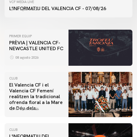
PRIMER EQUIP
VCF MEDIA LIVE
ENTRENAMENT DEL VALENCIA CF 7/8/2026
L'INFORMATIU DEL VALENCIA CF - 07/08/26
07 agosto 2026
07 agosto 2026
PRIMER EQUIP
PRÈVIA | VALENCIA CF-
NEWCASTLE UNITED FC
08 agosto 2026
CLUB
El Valencia CF i el
Valencia CF Femení
realitzen la tradicional
ofrenda floral a la Mare
de Déu dels
07 agosto 2026
Desamparats
CLUB
L'INFORMATIU DEL