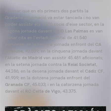
A pesar que en els primers dos partits la
Graderia d'Animació va estar tancada i no van
poder assistir els 1.500 socis d'eixe sector, en la
segona jornada davant la
UD Las Palmas
es van
donar cita en l'estadi un total de 41.540
persones; en la tercera jornada enfront del
CA
Osasuna
, 42.539; en la cinquena jornada davant
l'Atlètic de Madrid
van assistir 45.481 aficionats;
en la setena jornada contra la
Reial Societat
,
44.286; en la desena jornada davant el
Cádiz CF
,
41.909; en la dotzena jornada enfront del
Granada CF
, 45.033; i en la catorzena jornada
davant el
RC Celta de Vigo
, 43.375.