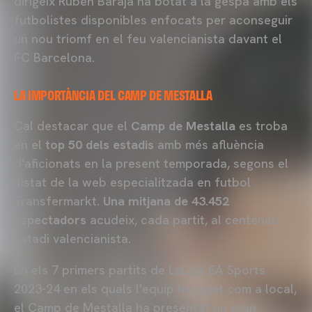
dirigeix Rubén Baraja ha botat a la gespa amb els
futbolistes disponibles enfocats per aconseguir
un nou triomf en el feu valencianista davant el
FC Barcelona.
LA IMPORTÀNCIA DEL CAMP DE MESTALLA
Cal destacar que el
Camp de Mestalla
es troba
en el
top 50 dels estadis
amb més afluència
d'aficionats en la present temporada, segons el
llistat de la web especialitzada en futbol
Transfermarkt.
Una mitjana de 43.452
espectadors
acudeix, cada partit, al centenari
estadi valencianista.
En els 7 primers partits de LaLiga EA Sports
2023-24 en els quals l'equip ha jugat com a local,
el Camp de Mestalla ha presentat un gran