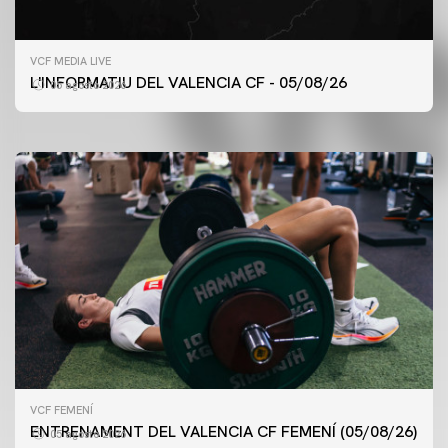
PRIMER EQUIP
VCF MEDIA LIVE
ENTRENAMENT DEL VALENCIA CF 5/8/2026
L'INFORMATIU DEL VALENCIA CF - 05/08/26
05 agosto 2026
05 agosto 2026
VCF FEMENÍ
ENTRENAMENT DEL VALENCIA CF FEMENÍ (05/08/26)
05 agosto 2026