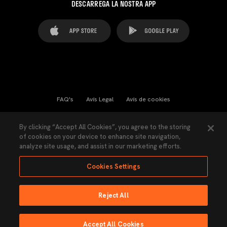
DESCARREGA LA NOSTRA APP
FAQ's
Avís Legal
Avís de cookies
Cookies Settings
Contactes
Premsa
By clicking “Accept All Cookies”, you agree to the storing
of cookies on your device to enhance site navigation,
Llei de Transparència
Política de Privacitat
analyze site usage, and assist in our marketing efforts.
Accessibilitat
Cookies Settings
Reject All
Ninguna parte de esta página puede ser reproducida sin el permiso del Valencia
CF © 2026 Valencia CF.
Accept All Cookies