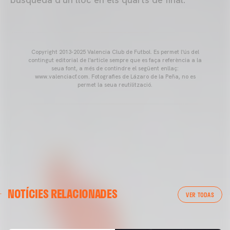
Copyright 2013-2025 Valencia Club de Futbol. Es permet l'ús del
contingut editorial de l'article sempre que es faça referència a la
seua font, a més de contindre el següent enllaç:
www.valenciacf.com. Fotografies de Lázaro de la Peña, no es
permet la seua reutilització.
VALENCIA CF
NOTÍCIES RELACIONADES
ENTRENAMENT DEL VALENCIA CF 04/03/26
VER TODAS
04 marzo 2026