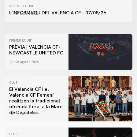
PRIMER EQUIP
VCF MEDIA LIVE
ENTRENAMENT DEL VALENCIA CF 7/8/2026
L'INFORMATIU DEL VALENCIA CF - 07/08/26
07 agosto 2026
07 agosto 2026
PRIMER EQUIP
PRÈVIA | VALENCIA CF-
NEWCASTLE UNITED FC
08 agosto 2026
CLUB
El Valencia CF i el
Valencia CF Femení
realitzen la tradicional
ofrenda floral a la Mare
de Déu dels
07 agosto 2026
Desamparats
CLUB