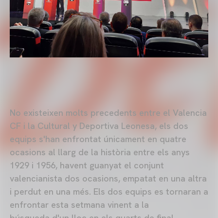
No existeixen molts precedents entre el Valencia
CF i la Cultural y Deportiva Leonesa, els dos
equips s'han enfrontat únicament en quatre
ocasions al llarg de la història entre els anys
1929 i 1956, havent guanyat el conjunt
valencianista dos ocasions, empatat en una altra
i perdut en una més. Els dos equips es tornaran a
enfrontar esta setmana vinent a la
búsqueda d'un lloc en els quarts de final.