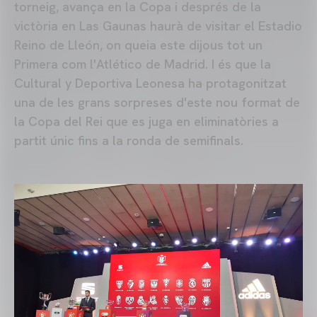
torneig, avança en la Copa i després de la
victòria en Las Gaunas haurà de visitar el Estadio
Reino de Lleón, on queia este dijous tot un
Primera com l'Atlético de Madrid. I és que la
Cultural y Deportiva Leonesa ha protagonitzat
una de les grans sorpreses d'este nou format de
la Copa del Rei que es juga en eliminatòries a
partit únic fins a la ronda de semifinals.