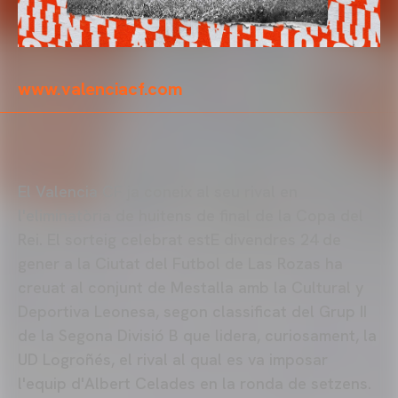
www.valenciacf.com
El Valencia CF ja coneix al seu rival en
l'eliminatòria de huitens de final de la Copa del
Rei. El sorteig celebrat estE divendres 24 de
gener a la Ciutat del Futbol de Las Rozas ha
creuat al conjunt de Mestalla amb la Cultural y
Deportiva Leonesa, segon classificat del Grup II
de la Segona Divisió B que lidera, curiosament, la
UD Logroñés, el rival al qual es va imposar
l'equip d'Albert Celades en la ronda de setzens.