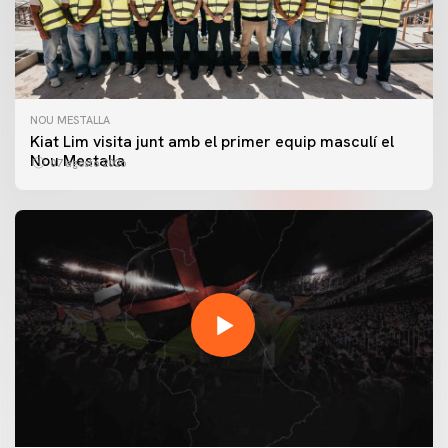
NOU MESTALLA
Kiat Lim visita junt amb el primer equip masculí el
Nou Mestalla
07 agosto 2026