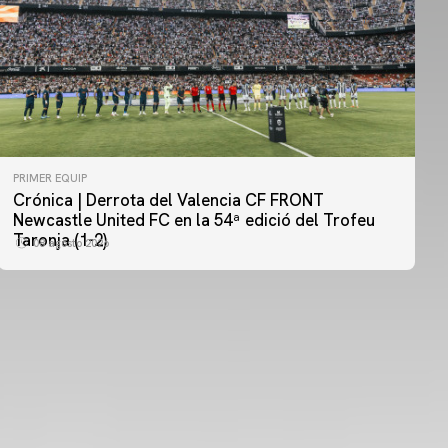
PRIMER EQUIP
Crónica | Derrota del Valencia CF FRONT
PRIMER EQUIP
Newcastle United FC en la 54ª edició del Trofeu
MESTALLA 📍
Taronja (1-2)
08 agosto 2026
08 agosto 2026