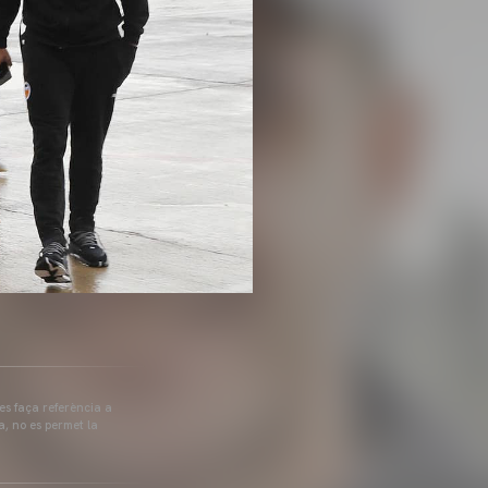
 es faça referència a
a, no es permet la