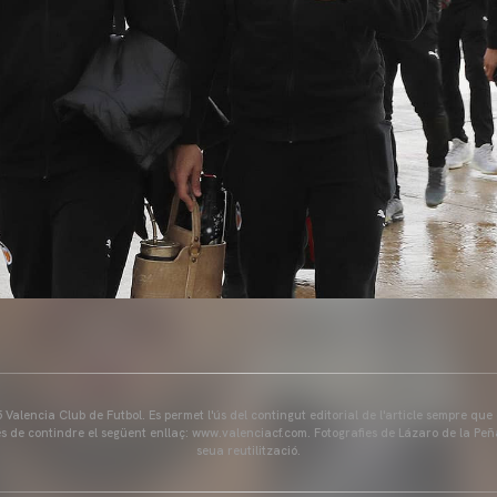
Valencia Club de Futbol. Es permet l'ús del contingut editorial de l'article sempre que
és de contindre el següent enllaç: www.valenciacf.com. Fotografies de Lázaro de la Peñ
seua reutilització.