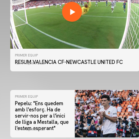
PRIMER EQUIP
RESUM VALENCIA CF-NEWCASTLE UNITED FC
09 agosto 2026
PRIMER EQUIP
Pepelu: "Ens quedem
amb l'esforç. Ha de
servir-nos per a l'inici
de lliga a Mestalla, que
l'estem esperant"
08 agosto 2026