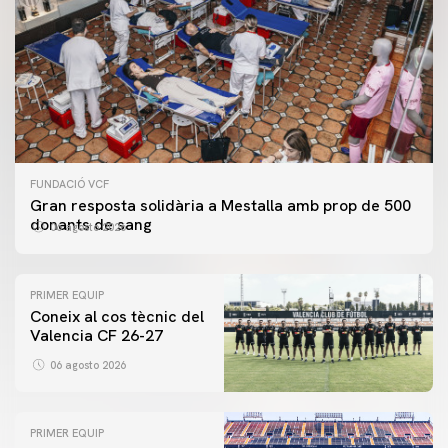
FUNDACIÓ VCF
Gran resposta solidària a Mestalla amb prop de 500
donants de sang
06 agosto 2026
PRIMER EQUIP
Coneix al cos tècnic del
Valencia CF 26-27
06 agosto 2026
PRIMER EQUIP