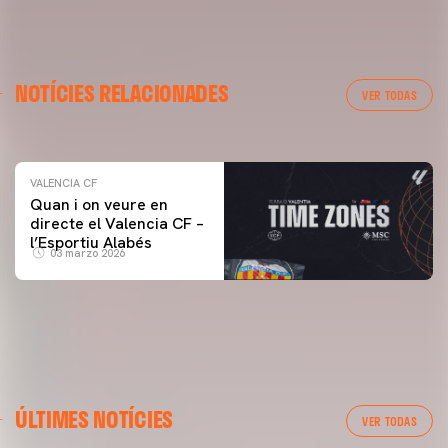
VALENCIA CF
NOTÍCIES RELACIONADES
ENTRENAMENT DEL VALENCIA CF 04/03/26
VER TODAS
04 marzo 2026
VALENCIA CF
Quan i on veure en
directe el Valencia CF –
l’Esportiu Alabés
03 marzo 2026
ÚLTIMES NOTÍCIES
VER TODAS