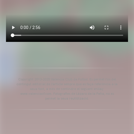
Copyright 2013-2025 Valencia Club de Futbol. Es permet l'ús del
contingut editorial de l'article sempre que es faça referència a la
seua font, a més de contindre el següent enllaç:
www.valenciacf.com. Fotografies de Lázaro de la Peña, no es
permet la seua reutilització.