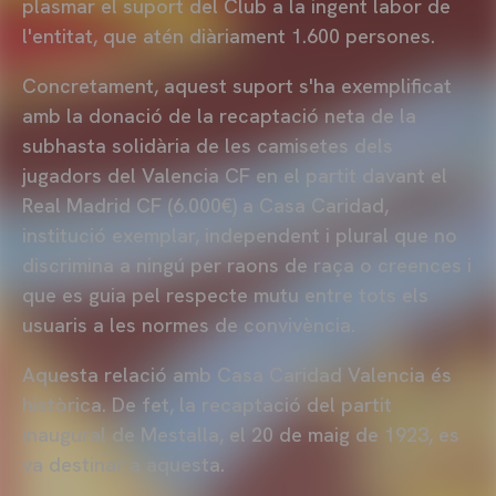
plasmar el suport del Club a la ingent labor de
l'entitat, que atén diàriament 1.600 persones.
Concretament, aquest suport s'ha exemplificat
amb la donació de la recaptació neta de la
subhasta solidària de les camisetes dels
jugadors del Valencia CF en el partit davant el
Real Madrid CF (6.000€) a Casa Caridad,
institució exemplar, independent i plural que no
discrimina a ningú per raons de raça o creences i
que es guia pel respecte mutu entre tots els
usuaris a les normes de convivència.
Aquesta relació amb Casa Caridad Valencia és
històrica. De fet, la recaptació del partit
inaugural de Mestalla, el 20 de maig de 1923, es
va destinar a aquesta.