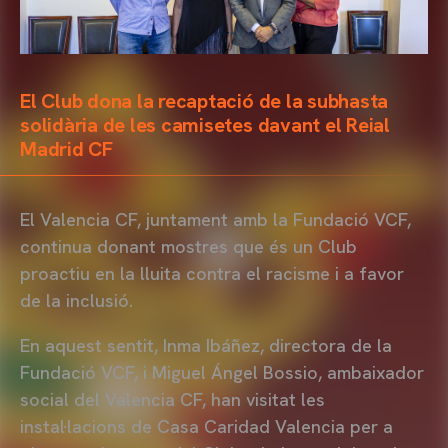
El Club dona la recaptació de la subhasta
solidària de les camisetes davant el Reial
Madrid CF
El Valencia CF, juntament amb la Fundació VCF,
continua donant mostres que és un Club
proactiu en la lluita contra el racisme i a favor
de la inclusió.
En aquest sentit, Inma Ibáñez, directora de la
Fundació VCF, i Miguel Ángel Bossio, ambaixador
social del Valencia CF, han visitat les
instal·lacions de Casa Caridad Valencia per a