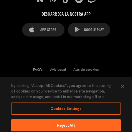
DESCARREGA LA NOSTRA APP
FAQ's
Avís Legal
Avís de cookies
Cookies Settings
Contactes
Premsa
By clicking “Accept All Cookies”, you agree to the storing
of cookies on your device to enhance site navigation,
Llei de Transparència
Política de Privacitat
analyze site usage, and assist in our marketing efforts.
Accessibilitat
Cookies Settings
Reject All
Ninguna parte de esta página puede ser reproducida sin el permiso del Valencia