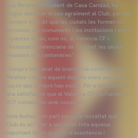
Luis Miralles, president de Casa Caridad, ha
volgut destacar el seu agraïment al Club, perquè
“sempre hem dit que les ciutats les formen les
persones, els monuments i les institucions i entre
aquestes estan, com no, el Valencia CF i
l'Associació Valenciana de Caridad; les seues
relacions són centenàries”.
“Sempre hem anat de bracet -ha continuat Luis
Miralles- i rebre aquest donatiu uneix aqueixos
llaços que sempre han existit. Per a nosaltres és
una satisfacció que el Valencia CF i la Fundació
VCF col·laboren amb nosaltres”.
Inma Ibáñez, per part seua, ha ressaltat que el
Club és ací “per a secundar tota aqueixa
important labor que fan d'assistència i