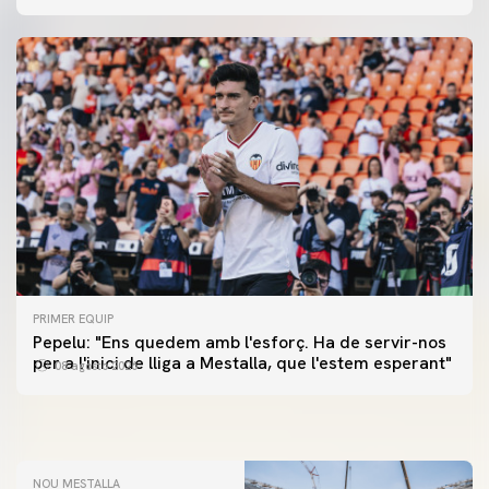
PRIMER EQUIP
PRIMER EQUIP
Pepelu: "Ens quedem amb l'esforç. Ha de servir-nos
📸 #ValenciaNUFC
PRIMER EQUIP
per a l'inici de lliga a Mestalla, que l'estem esperant"
08 agosto 2026
MESTALLA 📍
08 agosto 2026
08 agosto 2026
NOU MESTALLA