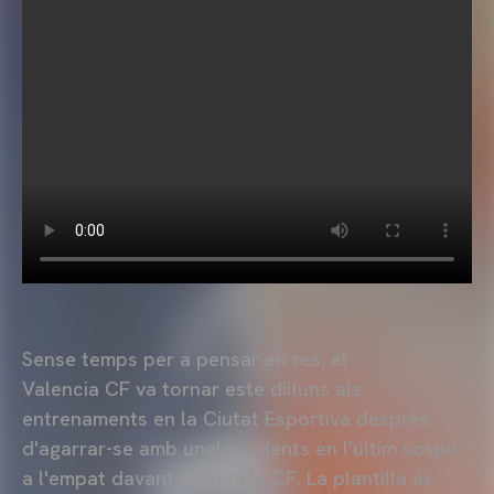
Sense temps per a pensar en res, el
Valencia CF va tornar este dilluns als
entrenaments en la Ciutat Esportiva després
d'agarrar-se amb ungles i dents en l'últim sospir
a l'empat davant el Getafe CF. La plantilla és