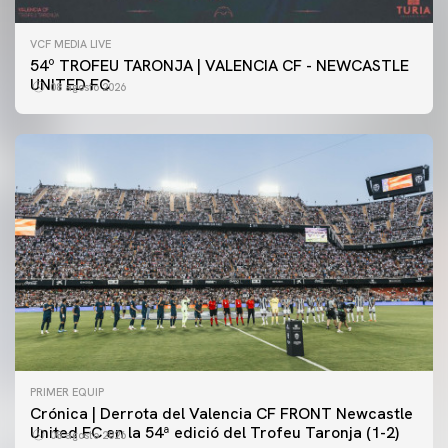
VCF MEDIA LIVE
54º TROFEU TARONJA | VALENCIA CF - NEWCASTLE
UNITED FC
08 agosto 2026
PRIMER EQUIP
Crónica | Derrota del Valencia CF FRONT Newcastle
United FC en la 54ª edició del Trofeu Taronja (1-2)
08 agosto 2026