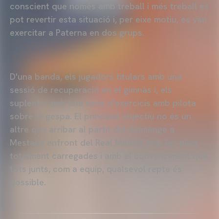
conscient que només amb treball i més treball es
pot revertir esta situació i, per eixe motiu, es van
exercitar a Paterna en dos grups.
D'una banda, els jugadors titulars amb una
sessió de recuperació en el gimnàs i, els
suplents, amb una sèrie d'exercicis amb pilota
sobre la gespa. El principal objectiu no és un
altre que arribar al partit del diumenge a
Mestalla enfront del Real Madrid amb les piles
totalment carregades i amb el convenciment que
tots junts, com a equip, qualsevol repte és
possible.