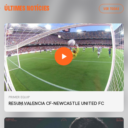
ÚLTIMES NOTÍCIES
VER TODAS
PRIMER EQUIP
RESUM VALENCIA CF-NEWCASTLE UNITED FC
09 agosto 2026