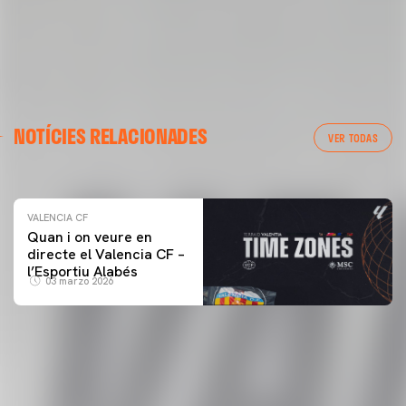
VALENCIA CF
NOTÍCIES RELACIONADES
ENTRENAMENT DEL VALENCIA CF 04/03/26
VER TODAS
04 marzo 2026
VALENCIA CF
Quan i on veure en
directe el Valencia CF –
l’Esportiu Alabés
03 marzo 2026