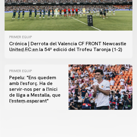
PRIMER EQUIP
Crónica | Derrota del Valencia CF FRONT Newcastle
United FC en la 54ª edició del Trofeu Taronja (1-2)
08 agosto 2026
PRIMER EQUIP
Pepelu: "Ens quedem
amb l'esforç. Ha de
servir-nos per a l'inici
PRIMER EQUIP
de lliga a Mestalla, que
📸 #ValenciaNUFC
PRIMER EQUIP
l'estem esperant"
08 agosto 2026
MESTALLA 📍
08 agosto 2026
08 agosto 2026