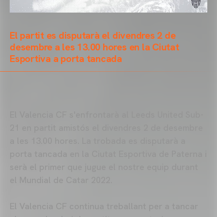
El partit es disputarà el divendres 2 de
desembre a les 13.00 hores en la Ciutat
Esportiva a porta tancada
El Valencia CF s'enfrontarà al Leeds United Sub-
21 en partit amistós el divendres 2 de desembre
a les 13.00 hores. La trobada es disputarà a
porta tancada en la Ciutat Esportiva de Paterna i
serà el primer que jugue el nostre equip durant
el Mundial de Catar 2022.
El Valencia CF continua treballant per a tancar