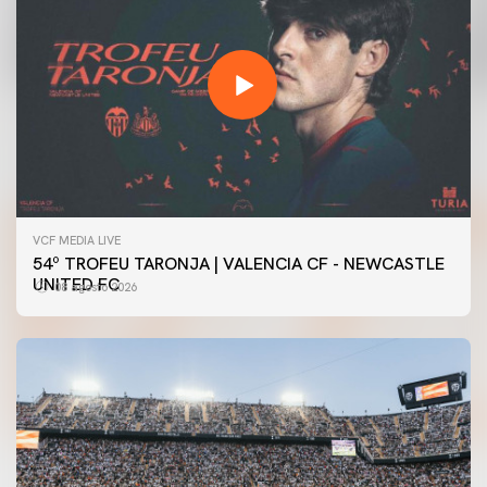
VCF MEDIA LIVE
54º TROFEU TARONJA | VALENCIA CF - NEWCASTLE
UNITED FC
08 agosto 2026