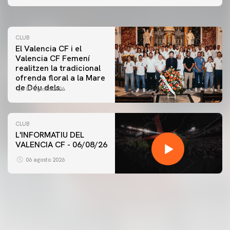
07 agosto 2026
CLUB
El Valencia CF i el
Valencia CF Femení
realitzen la tradicional
ofrenda floral a la Mare
de Déu dels
07 agosto 2026
Desamparats
CLUB
L'INFORMATIU DEL
VALENCIA CF - 06/08/26
PRIMER EQUIP
ENTRENAMENT DEL VALENCIA CF 6/8/2026
06 agosto 2026
06 agosto 2026