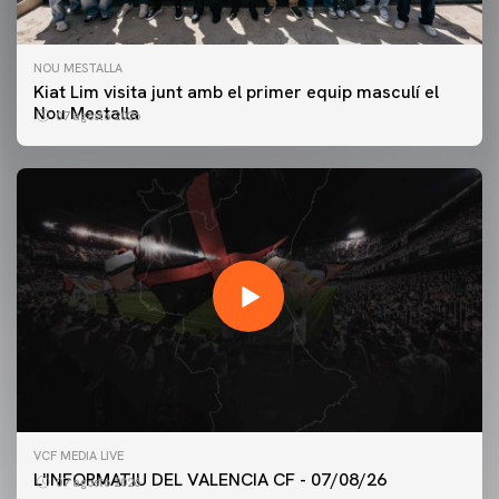
NOU MESTALLA
Kiat Lim visita junt amb el primer equip masculí el
Nou Mestalla
07 agosto 2026
PRIMER EQUIP
VCF MEDIA LIVE
ENTRENAMENT DEL VALENCIA CF 7/8/2026
L'INFORMATIU DEL VALENCIA CF - 07/08/26
07 agosto 2026