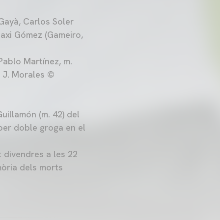
 Gayà, Carlos Soler
 Maxi Gómez (Gameiro,
Pablo Martínez, m.
A. J. Morales ©
uillamón (m. 42) del
per doble groga en el
t divendres a les 22
mòria dels morts