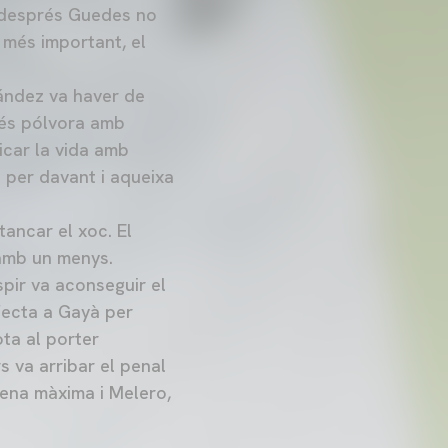
c després Guedes no
 més important, el
nández va haver de
 més pólvora amb
icar la vida amb
 per davant i aqueixa
ancar el xoc. El
 amb un menys.
spir va aconseguir el
fecta a Gayà per
ota al porter
 va arribar el penal
 pena màxima i Melero,