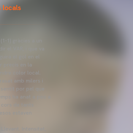
 locals
1-1) gràcies a un
ir el VAR, i que va
uira el gol en el
r precís en la
indre color local.
rasat amb milers i
sentit por pel que
temps ha anat a poc a
s cors de tants
mesos estaven
Llevant. Intensitat,