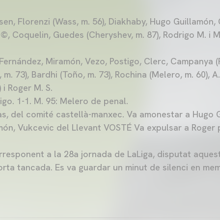
ssen, Florenzi (Wass, m. 56), Diakhaby, Hugo Guillamón,
ll ©, Coquelin, Guedes (Cheryshev, m. 87), Rodrigo M. i
r Fernández, Miramón, Vezo, Postigo, Clerc, Campanya (
 m. 73), Bardhi (Toño, m. 73), Rochina (Melero, m. 60), 
 i Roger M. S.
igo. 1-1. M. 95: Melero de penal.
jas, del comité castellà-manxec. Va amonestar a Hugo G
amón, Vukcevic del Llevant VOSTÉ Va expulsar a Roger 
orresponent a la 28a jornada de LaLiga, disputat aques
orta tancada. Es va guardar un minut de silenci en me