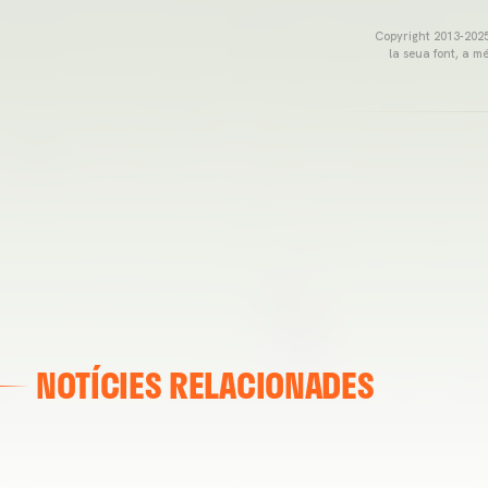
Copyright 2013-2025 
la seua font, a m
NOTÍCIES RELACIONADES
VALENCIA CF
ENTRENAMENT DEL VALENCIA CF 04/03/26
04 marzo 2026