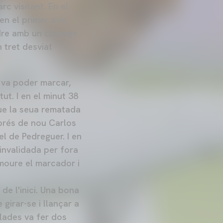
rc visitant. En el
n el primer avís
ndre amb un colpege
 tret desviat
, va poder marcar,
t. I en el minut 38
que la seua rematada
sprés de nou Carlos
el de Pedreguer. I en
invalidada per fora
a moure el marcador i
de l'inici. Una bona
girar-se i llançar a
elades va fer dos