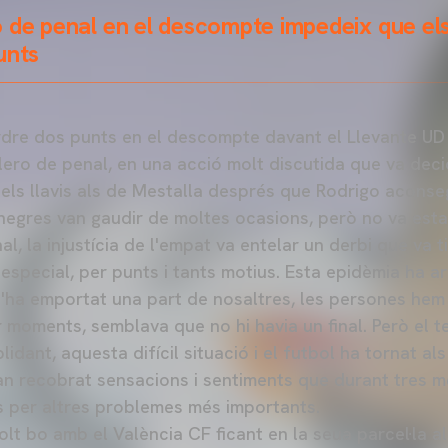
 de penal en el descompte impedeix que els
unts
rdre dos punts en el descompte davant el Llevante UD (
ero de penal, en una acció molt discutida que va decid
els llavis als de Mestalla després que Rodrigo aconseg
-negres van gaudir de moltes ocasions, però no va esta
inal, la injustícia de l'empat va entelar un derbi que va t
 especial, per punts i tants motius. Esta epidèmia ha ar
s'ha emportat una part de nosaltres, les persones hem 
r moments, semblava que no hi havia un final. Però el 
lidant, aquesta difícil situació i el futbol ha tornat al
an recobrat sensacions i sentiments que durant tres 
 per altres problemes més importants.
lt bo amb el València CF ficant en la seua parcel·la al 