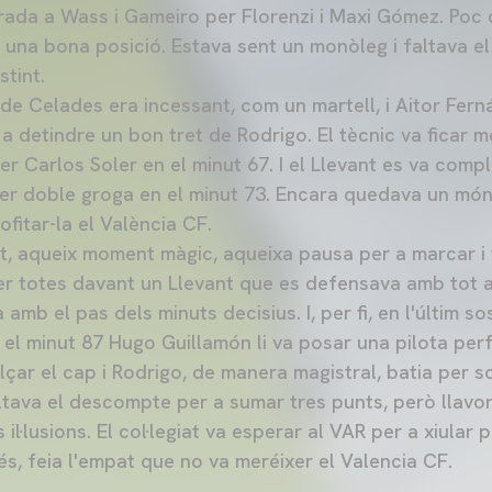
trada a Wass i Gameiro per Florenzi i Maxi Gómez. Po
 una bona posició. Estava sent un monòleg i faltava el
stint.
 de Celades era incessant, com un martell, i Aitor Fer
 a detindre un bon tret de Rodrigo. El tècnic va ficar
er Carlos Soler en el minut 67. I el Llevant es va compl
per doble groga en el minut 73. Encara quedava un món
ofitar-la el València CF.
t, aqueix moment màgic, aqueixa pausa per a marcar i t
er totes davant un Llevant que es defensava amb tot
mb el pas dels minuts decisius. I, per fi, en l'últim so
 el minut 87 Hugo Guillamón li va posar una pilota per
alçar el cap i Rodrigo, de manera magistral, batia per s
tava el descompte per a sumar tres punts, però llavors
 il·lusions. El col·legiat va esperar al VAR per a xiular
s, feia l'empat que no va meréixer el Valencia CF.