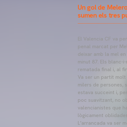
Un gol de Melero
sumen els tres p
El Valencia CF va pe
penal marcat per Mel
deixar amb la mel en 
minut 87. Els blanc-i
rematada final i, al f
Va ser un partit molt
milers de persones, 
estava succeint i, pe
poc suavitzant, no ob
valencianistes que h
lògicament oblidades
L'arrancada va ser mo