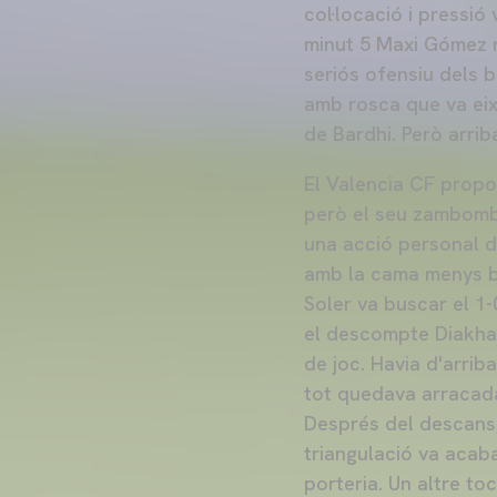
col·locació i pressió 
minut 5 Maxi Gómez n
seriós ofensiu dels 
amb rosca que va eixi
de Bardhi. Però arrib
El Valencia CF propos
però el seu zambomba
una acció personal d
amb la cama menys bo
Soler va buscar el 1-
el descompte Diakhab
de joc. Havia d'arrib
tot quedava arracada
Després del descans,
triangulació va acaba
porteria. Un altre to