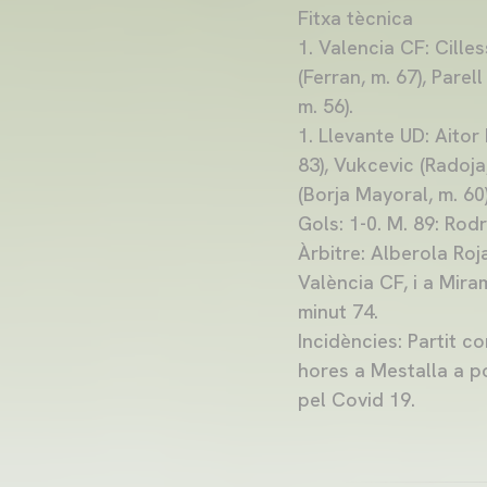
Fitxa tècnica
1. Valencia CF: Cille
(Ferran, m. 67), Pare
m. 56).
1. Llevante UD: Aito
83), Vukcevic (Radoja,
(Borja Mayoral, m. 60)
Gols: 1-0. M. 89: Rodr
Àrbitre: Alberola Ro
València CF, i a Mir
minut 74.
Incidències: Partit c
hores a Mestalla a p
pel Covid 19.