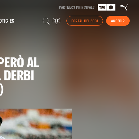
PARTNERS PRINCIPALS
TICIES
PORTAL DEL SOCI
ACCEDIR
PERÒ AL
 DERBI
)