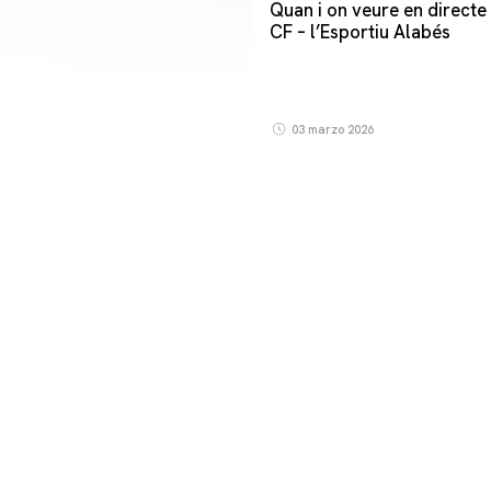
Quan i on veure en directe 
CF – l’Esportiu Alabés
03 marzo 2026
PRIMER EQUIP
ENTRENAMENT DEL VALENCIA CF 5/8/2026