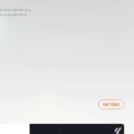
 es faça referència a
a, no es permet la
VER TODAS