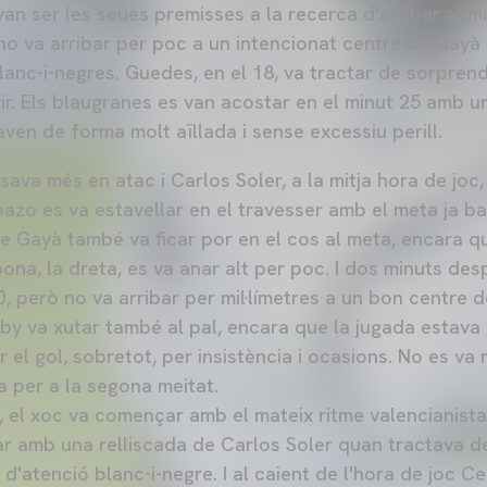
van ser les seues premisses a la recerca d'arribar al ma
o va arribar per poc a un intencionat centre de Gayà e
blanc-i-negres. Guedes, en el 18, va tractar de sorpre
r. Els blaugranes es van acostar en el minut 25 amb un
aven de forma molt aïllada i sense excessiu perill.
ava més en atac i Carlos Soler, a la mitja hora de joc
zo es va estavellar en el travesser amb el meta ja batu
e Gayà també va ficar por en el cos al meta, encara 
na, la dreta, es va anar alt per poc. I dos minuts de
0, però no va arribar per mil·límetres a un bon centre d
y va xutar també al pal, encara que la jugada estava 
ar el gol, sobretot, per insistència i ocasions. No es v
 per a la segona meitat.
 el xoc va començar amb el mateix ritme valencianista 
r amb una relliscada de Carlos Soler quan tractava de 
c d'atenció blanc-i-negre. I al caient de l'hora de joc C