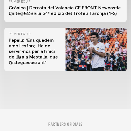
PRIMER EQUIP
Crónica | Derrota del Valencia CF FRONT Newcastle
United FC en la 54ª edició del Trofeu Taronja (1-2)
08 agosto 2026
PRIMER EQUIP
Pepelu: "Ens quedem
amb l'esforç. Ha de
servir-nos per a l'inici
PRIMER EQUIP
de lliga a Mestalla, que
📸 #ValenciaNUFC
PRIMER EQUIP
l'estem esperant"
08 agosto 2026
MESTALLA 📍
08 agosto 2026
08 agosto 2026
PARTNERS OFICIALS