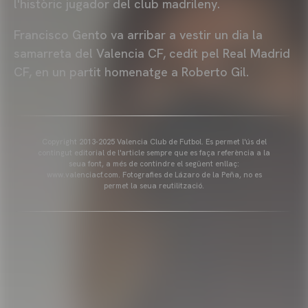
l'històric jugador del club madrileny.
Francisco Gento va arribar a vestir un dia la
samarreta del Valencia CF, cedit pel Real Madrid
CF, en un partit homenatge a Roberto Gil.
Copyright 2013-2025 Valencia Club de Futbol. Es permet l'ús del
contingut editorial de l'article sempre que es faça referència a la
seua font, a més de contindre el següent enllaç:
www.valenciacf.com. Fotografies de Lázaro de la Peña, no es
permet la seua reutilització.