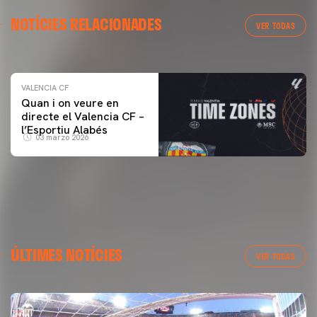
VALENCIA CF
NOTÍCIES RELACIONADES
ENTRENAMENT DEL VALENCIA CF 04/03/26
VER TODAS
04 marzo 2026
VALENCIA CF
Quan i on veure en
directe el Valencia CF –
l’Esportiu Alabés
03 marzo 2026
ÚLTIMES NOTÍCIES
VER TODAS