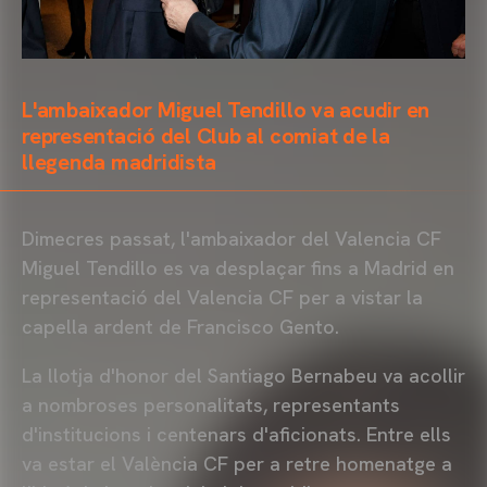
L'ambaixador Miguel Tendillo va acudir en
representació del Club al comiat de la
llegenda madridista
Dimecres passat, l'ambaixador del Valencia CF
Miguel Tendillo es va desplaçar fins a Madrid en
representació del Valencia CF per a vistar la
capella ardent de Francisco Gento.
La llotja d'honor del Santiago Bernabeu va acollir
a nombroses personalitats, representants
d'institucions i centenars d'aficionats. Entre ells
va estar el València CF per a retre homenatge a