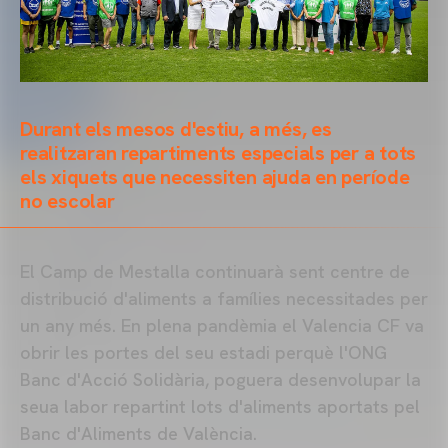
Durant els mesos d'estiu, a més, es
realitzaran repartiments especials per a tots
els xiquets que necessiten ajuda en període
no escolar
El Camp de Mestalla continuarà sent centre de
distribució d'aliments a famílies necessitades per
un any més. En plena pandèmia el Valencia CF va
obrir les portes del seu estadi perquè l'ONG
Banc d'Acció Solidària, poguera desenvolupar la
seua labor repartint lots d'aliments aportats pel
Banc d'Aliments de València.