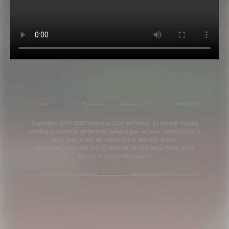
Copyright 2013-2025 Valencia Club de Futbol. Es permet l'ús del
contingut editorial de l'article sempre que es faça referència a la
seua font, a més de contindre el següent enllaç:
www.valenciacf.com. Fotografies de Lázaro de la Peña, no es
permet la seua reutilització.