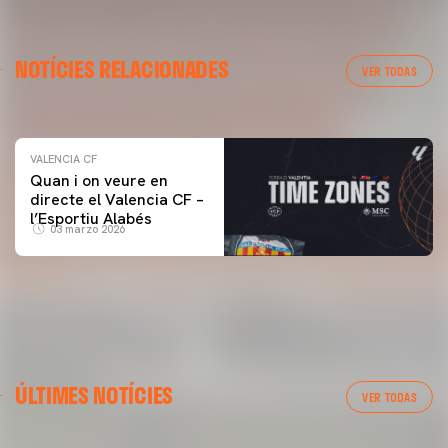
VALENCIA CF
NOTÍCIES RELACIONADES
ENTRENAMENT DEL VALENCIA CF 04/03/26
VER TODAS
04 marzo 2026
VALENCIA CF
Quan i on veure en
directe el Valencia CF –
l’Esportiu Alabés
03 marzo 2026
ÚLTIMES NOTÍCIES
VER TODAS