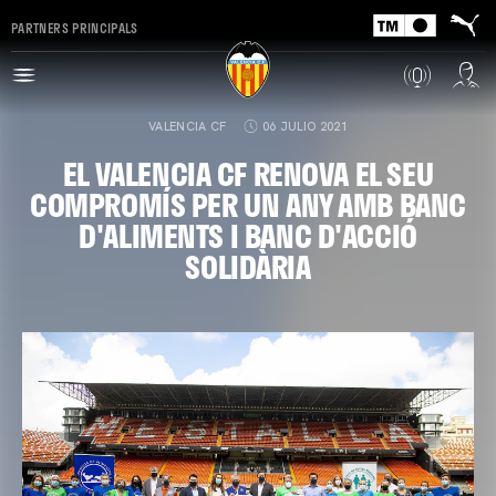
PARTNERS PRINCIPALS
VALENCIA CF
06 JULIO 2021
EL VALENCIA CF RENOVA EL SEU
COMPROMÍS PER UN ANY AMB BANC
D'ALIMENTS I BANC D'ACCIÓ
SOLIDÀRIA