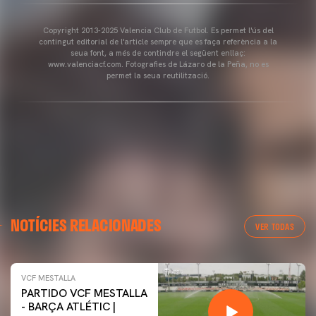
Copyright 2013-2025 Valencia Club de Futbol. Es permet l'ús del
contingut editorial de l'article sempre que es faça referència a la
seua font, a més de contindre el següent enllaç:
www.valenciacf.com. Fotografies de Lázaro de la Peña, no es
permet la seua reutilització.
NOTÍCIES RELACIONADES
VER TODAS
VCF MESTALLA
PARTIDO VCF MESTALLA
- BARÇA ATLÉTIC |