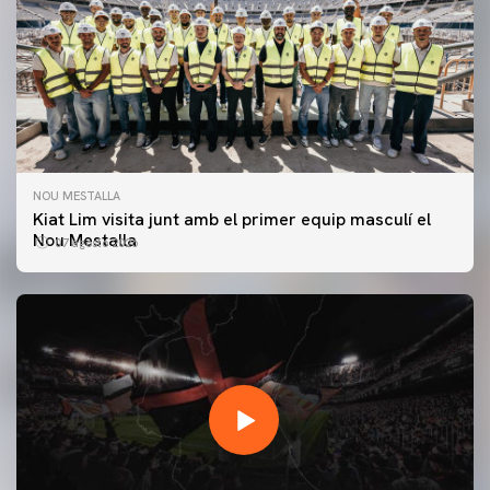
NOU MESTALLA
Kiat Lim visita junt amb el primer equip masculí el
Nou Mestalla
07 agosto 2026