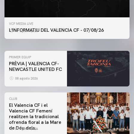
PRIMER EQUIP
VCF MEDIA LIVE
ENTRENAMENT DEL VALENCIA CF 7/8/2026
L'INFORMATIU DEL VALENCIA CF - 07/08/26
07 agosto 2026
07 agosto 2026
PRIMER EQUIP
PRÈVIA | VALENCIA CF-
NEWCASTLE UNITED FC
08 agosto 2026
CLUB
El Valencia CF i el
Valencia CF Femení
realitzen la tradicional
ofrenda floral a la Mare
de Déu dels
07 agosto 2026
Desamparats