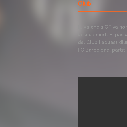
Club
El Valencia CF va ho
la seua mort. El pass
del Club i aquest diu
FC Barcelona, partit