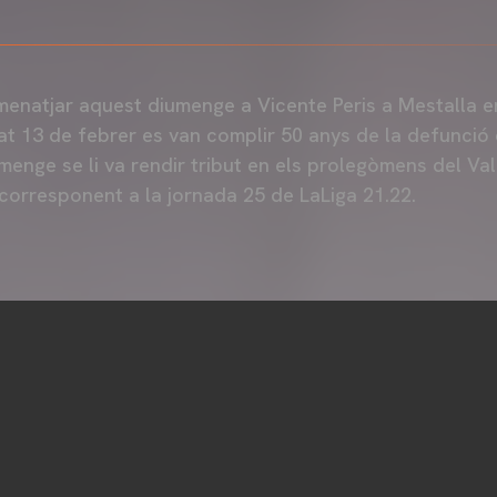
menatjar aquest diumenge a Vicente Peris a Mestalla en
at 13 de febrer es van complir 50 anys de la defunció 
menge se li va rendir tribut en els prolegòmens del Va
 corresponent a la jornada 25 de LaLiga 21.22.