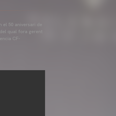
 el 50 aniversari de
del qual fora gerent
lencia CF-