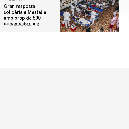
FUNDACIÓ VCF
Gran resposta
solidària a Mestalla
amb prop de 500
donants de sang
06 agosto 2026