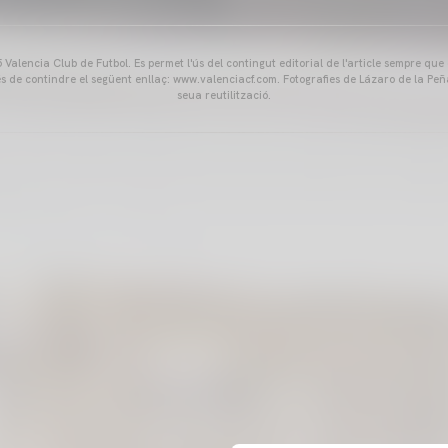
Valencia Club de Futbol. Es permet l'ús del contingut editorial de l'article sempre que
és de contindre el següent enllaç: www.valenciacf.com. Fotografies de Lázaro de la Peñ
seua reutilització.