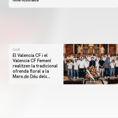
07 agosto 2026
CLUB
El Valencia CF i el
Valencia CF Femení
realitzen la tradicional
ofrenda floral a la
Mare de Déu dels
07 agosto 2026
Desamparats