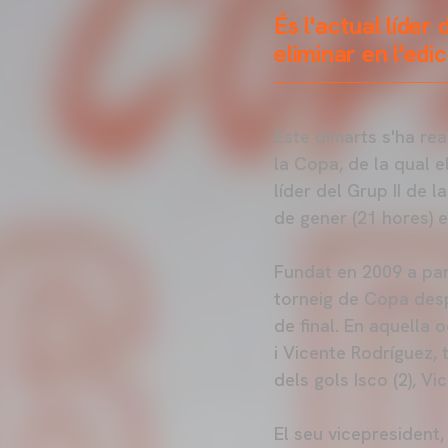
És l'actual líder 
eliminar en l'ed
Este dimarts s'ha rea
la Copa, de la qual e
líder del Grup II de l
de gener (21 hores) e
Fundat en 2009 a par
torneig de Copa desp
de final. En aquella 
i Vicente Rodríguez, 
dels gols Isco (2), Vi
El seu vicepresident