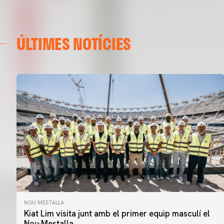
ÚLTIMES NOTÍCIES
NOU MESTALLA
Kiat Lim visita junt amb el primer equip masculí el
Nou Mestalla