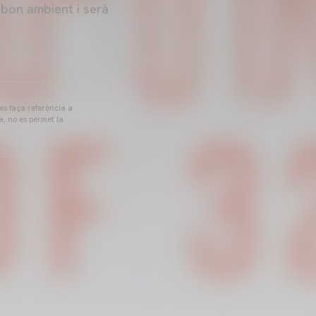
 bon ambient i serà
 es faça referència a
a, no es permet la