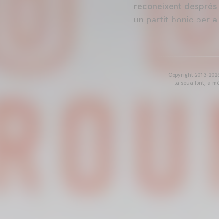
reconeixent després 
un partit bonic per a 
Copyright 2013-2025 
la seua font, a m