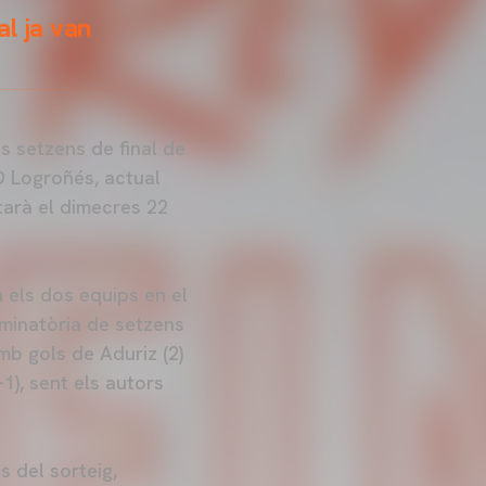
al ja van
ls setzens de final de
UD Logroñés, actual
utarà el dimecres 22
 els dos equips en el
iminatòria de setzens
mb gols de Aduriz (2)
1), sent els autors
s del sorteig,