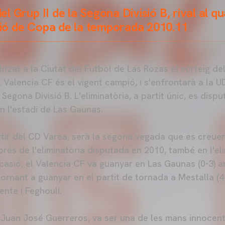
del Grup II de la Segona Divisió B, rival al qu
ició de Copa de la temporada 2010.11
litzat a la Ciutat del Futbol de Las Rozas el sorteig de
l Valencia CF és el vigent campió, i s'enfrontarà a la 
a Segona Divisió B. L'eliminatòria, a partit únic, es disp
n l'estadi de Las Gaunas.
tir del CD Varea, serà la segona vegada que es creuen
rés de l'eliminatòria disputada en 2010, també en l'el
ocasió, el Valencia CF va guanyar en Las Gaunas (0-3) a
tornant a guanyar en el partit de tornada a Mestalla (4-
cente i Feghouli.
, Juan José Guerreros, va ser una de les mans innocent