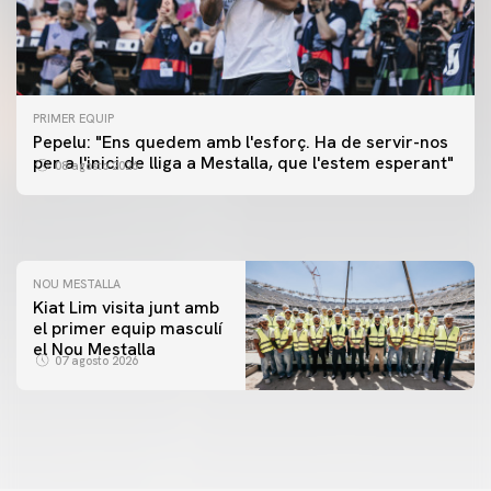
PRIMER EQUIP
PRIMER EQUIP
Pepelu: "Ens quedem amb l'esforç. Ha de servir-nos
📸 #ValenciaNUFC
PRIMER EQUIP
per a l'inici de lliga a Mestalla, que l'estem esperant"
08 agosto 2026
MESTALLA 📍
08 agosto 2026
08 agosto 2026
NOU MESTALLA
Kiat Lim visita junt amb
el primer equip masculí
el Nou Mestalla
07 agosto 2026