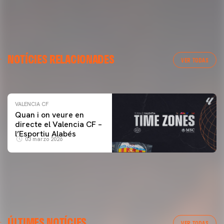
VALENCIA CF
NOTÍCIES RELACIONADES
ENTRENAMENT DEL VALENCIA CF 04/03/26
VER TODAS
04 marzo 2026
VALENCIA CF
Quan i on veure en
directe el Valencia CF –
l’Esportiu Alabés
03 marzo 2026
ÚLTIMES NOTÍCIES
VER TODAS