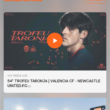
VCF MEDIA LIVE
54º TROFEU TARONJA | VALENCIA CF - NEWCASTLE
UNITED FC
08 agosto 2026