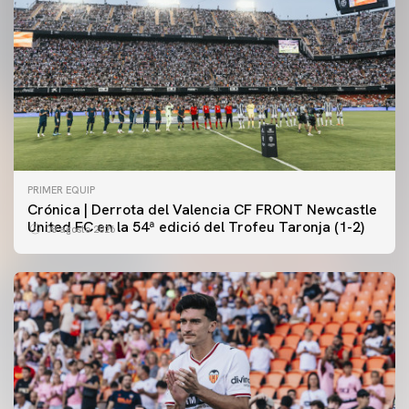
PRIMER EQUIP
Crónica | Derrota del Valencia CF FRONT Newcastle
United FC en la 54ª edició del Trofeu Taronja (1-2)
08 agosto 2026