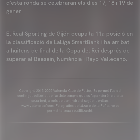
d'esta ronda se celebraran els dies 17, 18 i 19 de
gener.
El Real Sporting de Gijón ocupa la 11a posició en
la classificació de LaLiga SmartBank i ha arribat
a huitens de final de la Copa del Rei després de
superar al Beasain, Numància i Rayo Vallecano.
Copyright 2013-2025 Valencia Club de Futbol. Es permet l'ús del
contingut editorial de l'article sempre que es faça referència a la
seua font, a més de contindre el següent enllaç:
www.valenciacf.com. Fotografies de Lázaro de la Peña, no es
permet la seua reutilització.