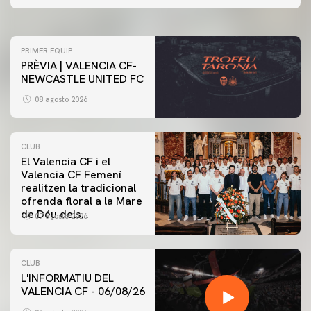
07 agosto 2026
PRIMER EQUIP
PRÈVIA | VALENCIA CF-
NEWCASTLE UNITED FC
08 agosto 2026
CLUB
El Valencia CF i el
Valencia CF Femení
realitzen la tradicional
ofrenda floral a la Mare
de Déu dels
07 agosto 2026
Desamparats
CLUB
L'INFORMATIU DEL
VALENCIA CF - 06/08/26