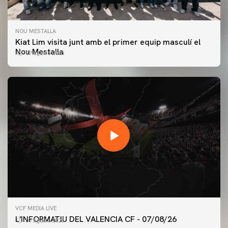
NOU MESTALLA
Kiat Lim visita junt amb el primer equip masculí el
Nou Mestalla
07 agosto 2026
PRIMER EQUIP
VCF MEDIA LIVE
ENTRENAMENT DEL VALENCIA CF 7/8/2026
L'INFORMATIU DEL VALENCIA CF - 07/08/26
07 agosto 2026