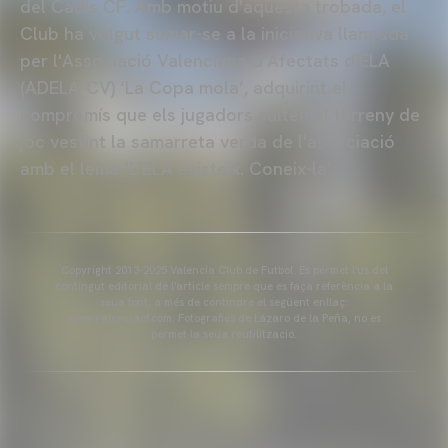
del Cadis CF. Amb motiu d'aquesta trobada, el
Club ha volgut sumar-se a la iniciativa llançada
per l'Associació Valenciana d'Afectats d'ELA
(ADELA-CV) ‘La Copa mola’, adquirint el
compromís que els jugadors salten al terreny de
joc vestint la samarreta verda de l'associació
amb el lema ‘L'ELA existeix. Coneix-la’.
Copyright 2013-2025 Valencia Club de Futbol. Es permet l'ús del
contingut editorial de l'article sempre que es faça referència a la
seua font, a més de contindre el següent enllaç:
www.valenciacf.com. Fotografies de Lázaro de la Peña, no es
permet la seua reutilització.