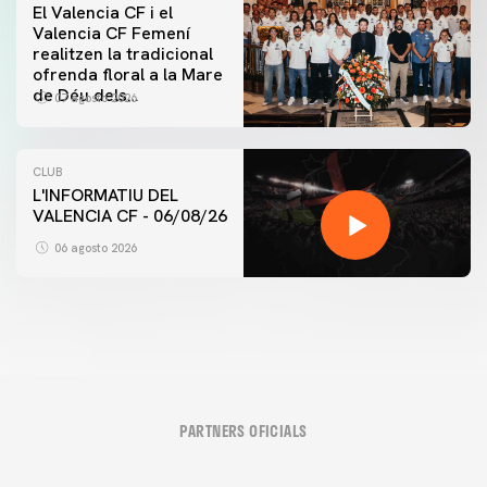
El Valencia CF i el
Valencia CF Femení
realitzen la tradicional
ofrenda floral a la Mare
de Déu dels
07 agosto 2026
Desamparats
CLUB
L'INFORMATIU DEL
VALENCIA CF - 06/08/26
06 agosto 2026
PARTNERS OFICIALS