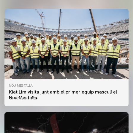
NOU MESTALLA
Kiat Lim visita junt amb el primer equip masculí el
Nou Mestalla
07 agosto 2026