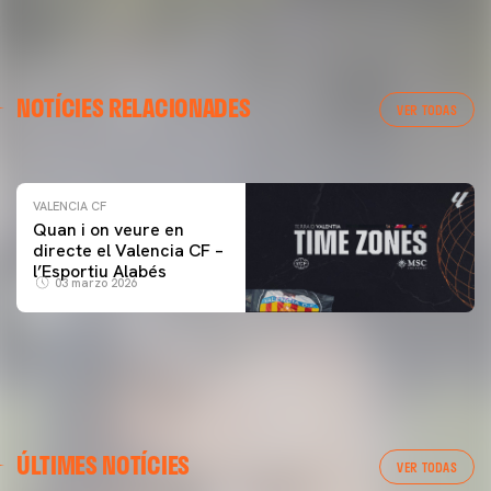
VALENCIA CF
NOTÍCIES RELACIONADES
ENTRENAMENT DEL VALENCIA CF 04/03/26
VER TODAS
04 marzo 2026
VALENCIA CF
Quan i on veure en
directe el Valencia CF –
l’Esportiu Alabés
03 marzo 2026
ÚLTIMES NOTÍCIES
VER TODAS