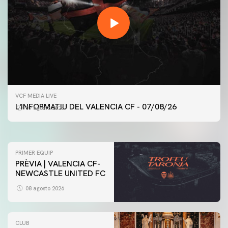
PRIMER EQUIP
VCF MEDIA LIVE
ENTRENAMENT DEL VALENCIA CF 7/8/2026
L'INFORMATIU DEL VALENCIA CF - 07/08/26
07 agosto 2026
07 agosto 2026
PRIMER EQUIP
PRÈVIA | VALENCIA CF-
NEWCASTLE UNITED FC
08 agosto 2026
CLUB