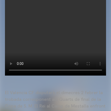
El Valencia CF disputarà el dimecres 2 febrer la
trobada corresponent als Quarts de final de la
Copa de S. M. El Rei al Camp de Mestalla enfront