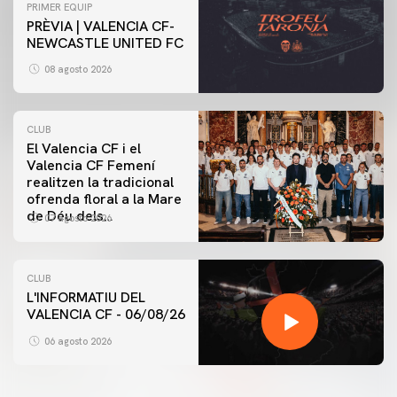
PRIMER EQUIP
PRÈVIA | VALENCIA CF-
NEWCASTLE UNITED FC
08 agosto 2026
CLUB
El Valencia CF i el
Valencia CF Femení
realitzen la tradicional
ofrenda floral a la Mare
de Déu dels
07 agosto 2026
Desamparats
CLUB
L'INFORMATIU DEL
VALENCIA CF - 06/08/26
06 agosto 2026