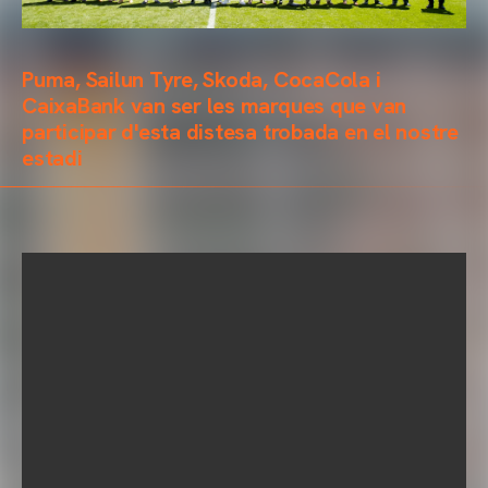
Puma, Sailun Tyre, Skoda, CocaCola i
CaixaBank van ser les marques que van
participar d'esta distesa trobada en el nostre
estadi