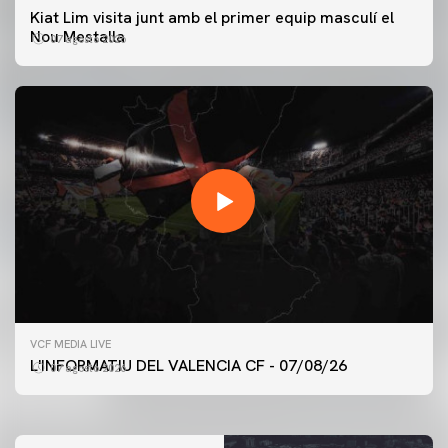
Kiat Lim visita junt amb el primer equip masculí el
Nou Mestalla
07 agosto 2026
PRIMER EQUIP
VCF MEDIA LIVE
ENTRENAMENT DEL VALENCIA CF 7/8/2026
L'INFORMATIU DEL VALENCIA CF - 07/08/26
07 agosto 2026
07 agosto 2026