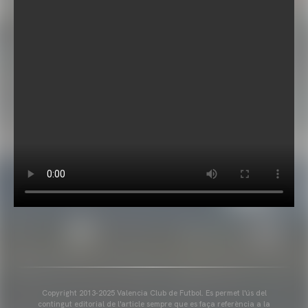
Copyright 2013-2025 Valencia Club de Futbol. Es permet l'ús del
contingut editorial de l'article sempre que es faça referència a la