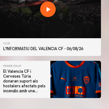
CLUB
L'INFORMATIU DEL VALENCIA CF - 06/08/26
06 agosto 2026
PRIMER EQUIP
El Valencia CF i
Cerveses Túria
donaran suport als
hostalers afectats pels
incendis amb una
07 agosto 2026
iniciativa especial al
Trofeu Taronja