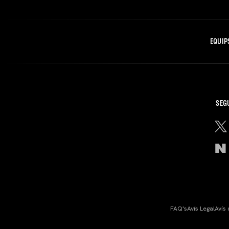
EQUIP
SEG
FAQ's
Avís Legal
Avís