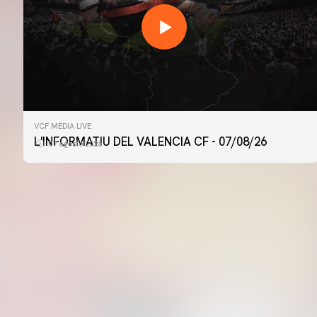
PRIMER EQUIP
VCF MEDIA LIVE
ENTRENAMENT DEL VALENCIA CF 6/8/2026
L'INFORMATIU DEL VALENCIA CF - 07/08/26
07 agosto 2026
06 agosto 2026