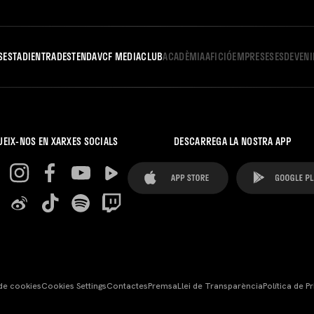
S
ESTADI
ENTRADES
TENDA
VCF MEDIA
CLUB
ACADÈMIA
AFICIÓ
EMPRESES
ESDEVEN
UEIX-NOS EN XARXES SOCIALS
DESCARREGA LA NOSTRA APP
 de cookies
Cookies Settings
Contactes
Premsa
Llei de Transparència
Política de Pr