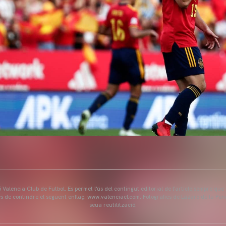
Valencia Club de Futbol. Es permet l'ús del contingut editorial de l'article sempre que
és de contindre el següent enllaç: www.valenciacf.com. Fotografies de Lázaro de la Peñ
seua reutilització.