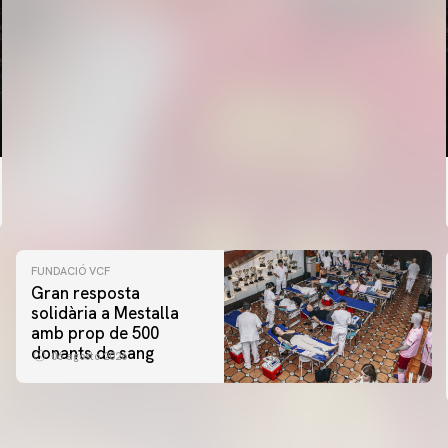
FUNDACIÓ VCF
Gran resposta
solidària a Mestalla
amb prop de 500
donants de sang
06 agosto 2026