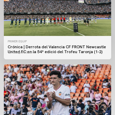
PRIMER EQUIP
Crónica | Derrota del Valencia CF FRONT Newcastle
United FC en la 54ª edició del Trofeu Taronja (1-2)
08 agosto 2026