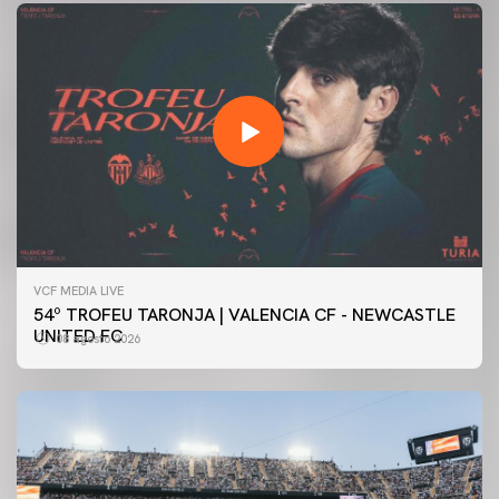
VCF MEDIA LIVE
54º TROFEU TARONJA | VALENCIA CF - NEWCASTLE
UNITED FC
08 agosto 2026