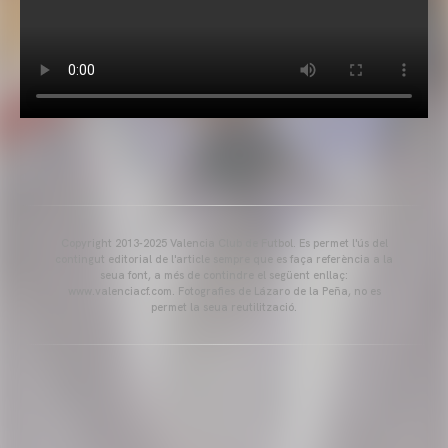
Copyright 2013-2025 Valencia Club de Futbol. Es permet l'ús del
contingut editorial de l'article sempre que es faça referència a la
seua font, a més de contindre el següent enllaç:
www.valenciacf.com. Fotografies de Lázaro de la Peña, no es
permet la seua reutilització.