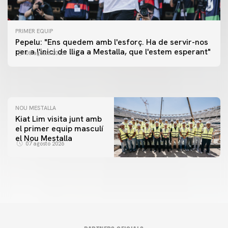
PRIMER EQUIP
PRIMER EQUIP
Pepelu: "Ens quedem amb l'esforç. Ha de servir-nos
📸 #ValenciaNUFC
PRIMER EQUIP
per a l'inici de lliga a Mestalla, que l'estem esperant"
08 agosto 2026
MESTALLA 📍
08 agosto 2026
08 agosto 2026
NOU MESTALLA
Kiat Lim visita junt amb
el primer equip masculí
el Nou Mestalla
07 agosto 2026