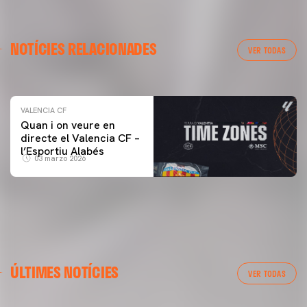
VALENCIA CF
NOTÍCIES RELACIONADES
ENTRENAMENT DEL VALENCIA CF 04/03/26
VER TODAS
04 marzo 2026
VALENCIA CF
Quan i on veure en
directe el Valencia CF –
l’Esportiu Alabés
03 marzo 2026
ÚLTIMES NOTÍCIES
VER TODAS