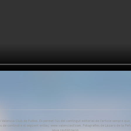
Valencia Club de Futbol. Es permet l'ús del contingut editorial de l'article sempre que
és de contindre el següent enllaç: www.valenciacf.com. Fotografies de Lázaro de la Peñ
seua reutilització.