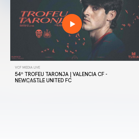
VCF MEDIA LIVE
54º TROFEU TARONJA | VALENCIA CF -
PRIMER EQUIP
NEWCASTLE UNITED FC
08 agosto 2026
📸 #ValenciaNUFC
08 agosto 2026