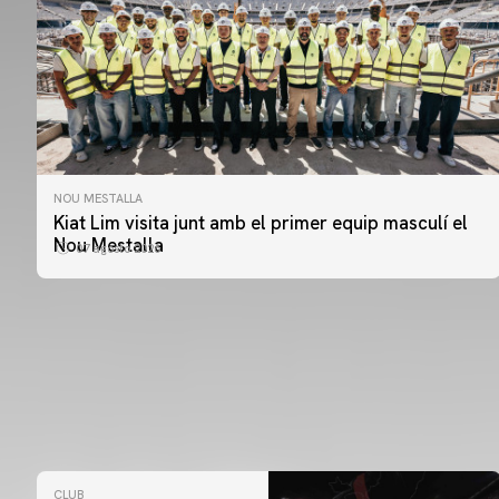
NOU MESTALLA
Kiat Lim visita junt amb el primer equip masculí el
Nou Mestalla
07 agosto 2026
CLUB