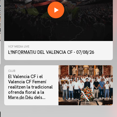
VCF MEDIA LIVE
L'INFORMATIU DEL VALENCIA CF - 07/08/26
07 agosto 2026
CLUB
El Valencia CF i el
Valencia CF Femení
realitzen la tradicional
ofrenda floral a la
Mare de Déu dels
07 agosto 2026
Desamparats