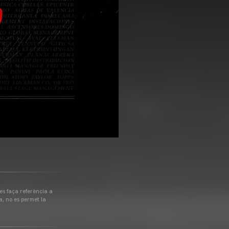
 es faça referència a
a, no es permet la