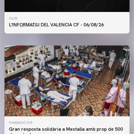
PRIMER EQUIP
CLUB
ENTRENAMENT DEL VALENCIA CF 6/8/2026
L'INFORMATIU DEL VALENCIA CF - 06/08/26
06 agosto 2026
06 agosto 2026
FUNDACIÓ VCF
Gran resposta solidària a Mestalla amb prop de 500