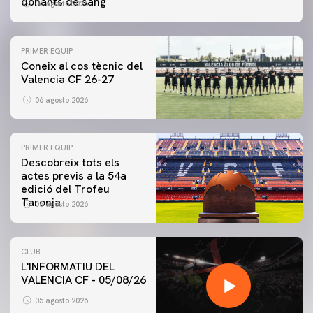
donants de sang
06 agosto 2026
PRIMER EQUIP
Coneix al cos tècnic del
Valencia CF 26-27
06 agosto 2026
PRIMER EQUIP
Descobreix tots els
actes previs a la 54a
edició del Trofeu
Taronja
06 agosto 2026
CLUB
L'INFORMATIU DEL
VALENCIA CF - 05/08/26
05 agosto 2026