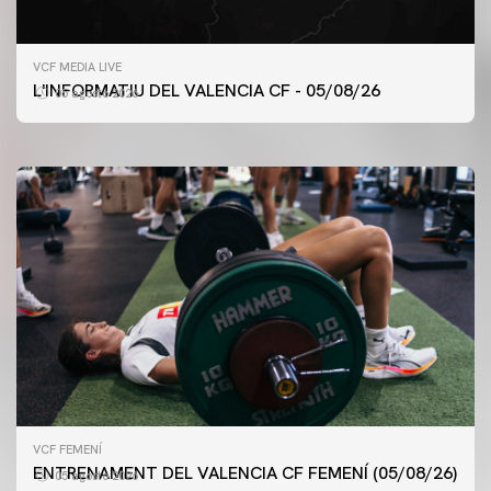
PRIMER EQUIP
VCF MEDIA LIVE
ENTRENAMENT DEL VALENCIA CF 5/8/2026
L'INFORMATIU DEL VALENCIA CF - 05/08/26
05 agosto 2026
05 agosto 2026
VCF FEMENÍ
ENTRENAMENT DEL VALENCIA CF FEMENÍ (05/08/26)
05 agosto 2026