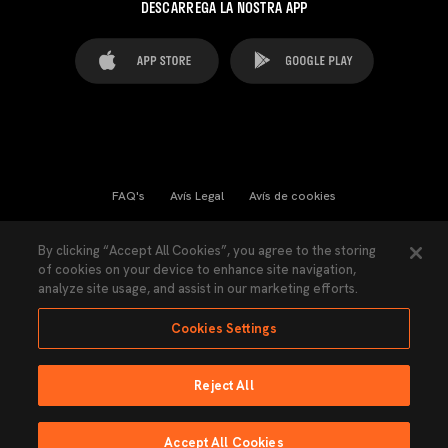
DESCARREGA LA NOSTRA APP
FAQ's
Avís Legal
Avís de cookies
Cookies Settings
Contactes
Premsa
By clicking “Accept All Cookies”, you agree to the storing
of cookies on your device to enhance site navigation,
Llei de Transparència
Política de Privacitat
analyze site usage, and assist in our marketing efforts.
Accessibilitat
Cookies Settings
Reject All
Ninguna parte de esta página puede ser reproducida sin el permiso del Valencia
CF © 2026 Valencia CF.
Accept All Cookies