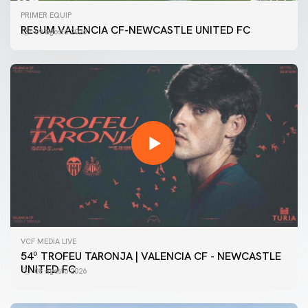
PRIMER EQUIP
RESUM VALENCIA CF-NEWCASTLE UNITED FC
09 agosto 2026
VCF MEDIA LIVE
54º TROFEU TARONJA | VALENCIA CF - NEWCASTLE
UNITED FC
08 agosto 2026