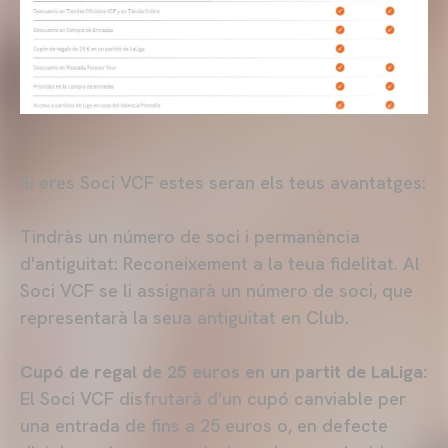
Si eres Soci VCF estes seran els teus avantatges:
Tindràs un número de soci i permanència
d'antiguitat: Reconeixement a la teua fidelitat. Al
Soci VCF se li assignarà un número de soci, que
representarà la seua antiguitat en Club.
Cupó de regal de 25 euros en un partit de LaLiga:
El Soci VCF disfrutarà d'un cupó canviable per
una entrada de fins a 25 euros o, en defecte