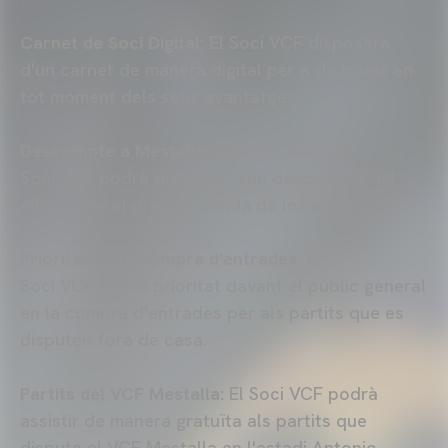
Carnet de Soci Digital:
El Soci VCF disposarà
d'un carnet de manera digital per a disfrutar en
tot moment dels seus avantatges.
Descompte a Mestalla Forever Tour
: El
Soci VCF podrà disfrutar d'un descompte del
40% sobre el preu de venda de les entrades.
Prioritat en la compra d'entrades:
El
Soci VCF tindrà prioritat davant el públic general
en la compra d'entrades per als partits que es
disputen fora de casa.
Partits del VCF Mestalla:
El Soci VCF podrà
assistir de manera gratuïta als partits que
dispute el VCF Mestalla en l'estadi Antonio