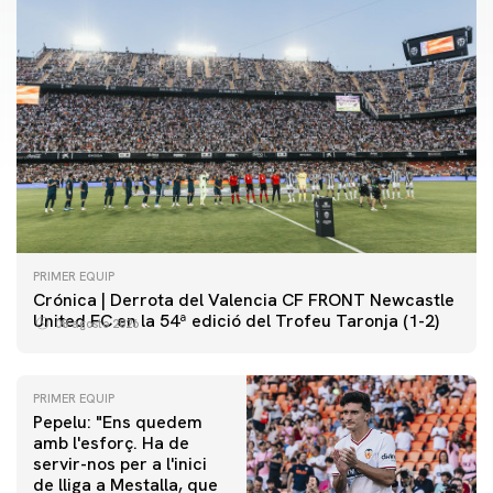
PRIMER EQUIP
Crónica | Derrota del Valencia CF FRONT Newcastle
United FC en la 54ª edició del Trofeu Taronja (1-2)
08 agosto 2026
PRIMER EQUIP
Pepelu: "Ens quedem
amb l'esforç. Ha de
servir-nos per a l'inici
PRIMER EQUIP
de lliga a Mestalla, que