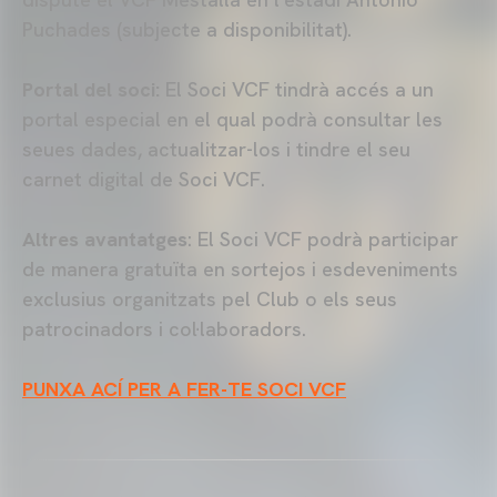
Puchades (subjecte a disponibilitat).
Portal del soci:
El Soci VCF tindrà accés a un
portal especial en el qual podrà consultar les
seues dades, actualitzar-los i tindre el seu
carnet digital de Soci VCF.
Altres avantatges
: El Soci VCF podrà participar
de manera gratuïta en sortejos i esdeveniments
exclusius organitzats pel Club o els seus
patrocinadors i col·laboradors.
PUNXA ACÍ PER A FER-TE SOCI VCF