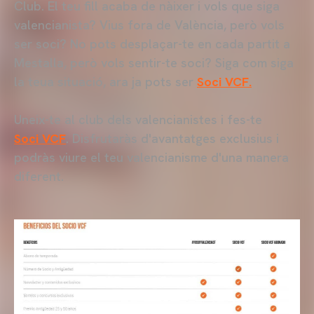
Club. El teu fill acaba de nàixer i vols que siga
valencianista? Vius fora de València, però vols
ser soci? No pots desplaçar-te en cada partit a
Mestalla, però vols sentir-te soci? Siga com siga
la teua situació, ara ja pots ser
Soci VCF.
Uneix-te al club dels valencianistes i fes-te
Soci VCF
. Disfrutaràs d'avantatges exclusius i
podràs viure el teu valencianisme d'una manera
diferent.