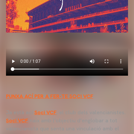
PUNXA ACÍ PER A FER-TE SOCI VCF
Ja està ací
Soci VCF
, el club dels valencianistes.
Soci VCF
naix amb l'objectiu d'englobar a tot
valencianista que senta una vinculació amb el