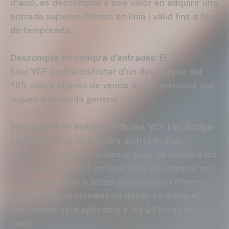
d'això, es descomptarà eixe valor en adquirir una
entrada superior. Només en línia i vàlid fins a final
de temporada.
Descompte en compra d'entrades:
El
Soci VCF podrà disfrutar d'un descompte del
10% sobre el preu de venda de les entrades que
isquen a la venda general.
Descompte en Botigues Oficials VCF i en Botiga
en línia
: El Soci VCF podrà disfrutar d'un
descompte del 15% sobre el preu de venda a les
botigues (físiques i en línia). Este descompte no
serà acumulable a altres promocions i ofertes
puntuals. En el moment de donar-se d'alta el
descompte serà aplicable a les 24 hores de
l'alta.