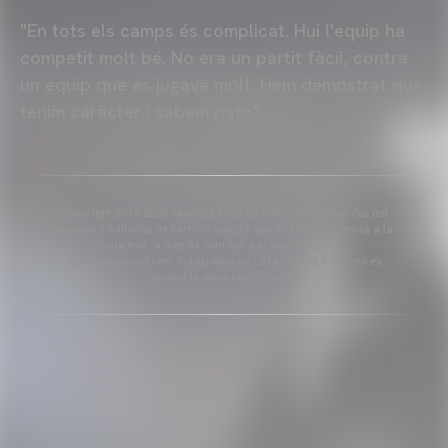
"En tots els camps és complicat. Hui l'equip ha
competit molt bé. No era un partit fàcil, contra
un equip que es jugava molt. Hem demostrat que
tenim caràcter i sabem patir".
Copyright 2013-2025 Valencia Club de Futbol. Es permet l'ús del
contingut editorial de l'article sempre que es faça referència a la
seua font, a més de contindre el següent enllaç:
www.valenciacf.com. Fotografies de Lázaro de la Peña, no es
permet la seua reutilització.