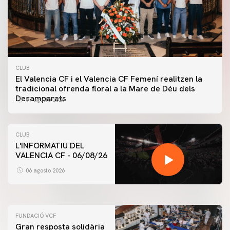
CLUB
El Valencia CF i el Valencia CF Femení realitzen la
tradicional ofrenda floral a la Mare de Déu dels
Desamparats
07 agosto 2026
CLUB
L'INFORMATIU DEL
VALENCIA CF - 06/08/26
PRIMER EQUIP
ENTRENAMENT DEL VALENCIA CF 6/8/2026
06 agosto 2026
06 agosto 2026
FUNDACIÓ VCF
Gran resposta solidària