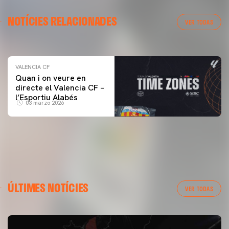
VALENCIA CF
NOTÍCIES RELACIONADES
ENTRENAMENT DEL VALENCIA CF 04/03/26
VER TODAS
04 marzo 2026
VALENCIA CF
Quan i on veure en
directe el Valencia CF –
l’Esportiu Alabés
03 marzo 2026
ÚLTIMES NOTÍCIES
VER TODAS