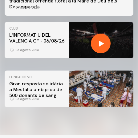
tradicional ofrenda floral a la Mare de Déu dels
Desamparats
07 agosto 2026
CLUB
L'INFORMATIU DEL
VALENCIA CF - 06/08/26
PRIMER EQUIP
ENTRENAMENT DEL VALENCIA CF 6/8/2026
06 agosto 2026
06 agosto 2026
FUNDACIÓ VCF
Gran resposta solidària
a Mestalla amb prop de
500 donants de sang
06 agosto 2026