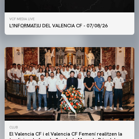
PRIMER EQUIP
VCF MEDIA LIVE
ENTRENAMENT DEL VALENCIA CF 7/8/2026
L'INFORMATIU DEL VALENCIA CF - 07/08/26
07 agosto 2026
07 agosto 2026
CLUB
El Valencia CF i el Valencia CF Femení realitzen la